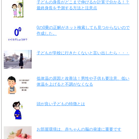
子どもの身長がどこまで伸びるか計算で分かる！？
最終身長を予測する方法と注意点
0の0乗の正解がネット検索しても見つからないので
作成した。
子どもが学校に行きたくないと言い出したら・・・
低体温の原因と改善法！男性や子供も要注意、低い
体温を上げると不調がなくなる
頭が良い子どもの特徴とは
お部屋環境は、赤ちゃんの脳の発達に重要です