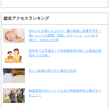
総合アクセスランキング
赤ちゃんの指しゃぶりは、脳の発達に必要不可欠！
指しゃぶりの原因・理由、デメリット、いつまで
OK？、やめさせ方等
高学年では手遅れ！小学校低学年の時こそ勉強の習
慣をつける時！
正しい鉛筆の持ち方と矯正の方法
勉強習慣のポイントとなる小学校低学年に親がすべ
きこと！