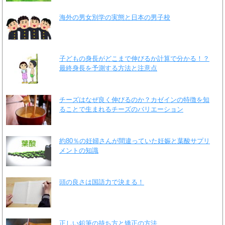
海外の男女別学の実態と日本の男子校
子どもの身長がどこまで伸びるか計算で分かる！？
最終身長を予測する方法と注意点
チーズはなぜ良く伸びるのか？カゼインの特徴を知
ることで生まれるチーズのバリエーション
約80％の妊婦さんが間違っていた妊娠と葉酸サプリ
メントの知識
頭の良さは国語力で決まる！
正しい鉛筆の持ち方と矯正の方法