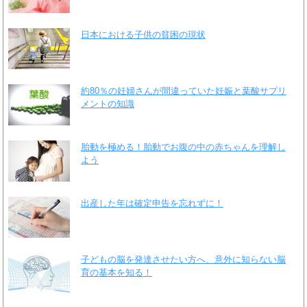
日本における子供の貧困の現状
約80％の妊婦さんが間違っていた妊娠と葉酸サプリ
メントの知識
胎動を極める！胎動でお腹の中の赤ちゃんを理解し
よう
出産した年は確定申告を忘れずに！
子どもの脳を発達させたい方へ、意外に知らない脳
育の基本を知る！