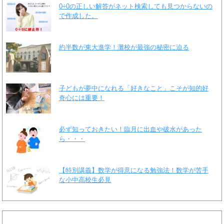
0÷0の正しい解答がネット検索しても見つからないの
で作成した。
約半数が東大進学！灘校が最強の秘密に迫る
子どもが夢中になれる「好きなこと」こそが知的好
奇心には重要！
必ず知っておきたい！臨月に出血や破水があった
ら・・・
【特別講義】数学が得意になる勉強法！数学が苦手
な小中高校生必見