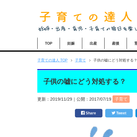
TOP
妊娠
出産
産後
子育ての達人
TOP
子育て
子供の嘘にどう対処する
子供の嘘にどう対処する？
更新：
2019/11/29
｜公開：
2017/07/19
子育て
Share
Tweet