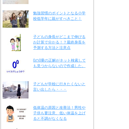
勉強習慣のポイントとなる小学
校低学年に親がすべきこと！
子どもの身長がどこまで伸びる
か計算で分かる！？最終身長を
予測する方法と注意点
0の0乗の正解がネット検索して
も見つからないので作成した。
子どもが学校に行きたくないと
言い出したら・・・
低体温の原因と改善法！男性や
子供も要注意、低い体温を上げ
ると不調がなくなる