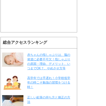
総合アクセスランキング
赤ちゃんの指しゃぶりは、脳の
発達に必要不可欠！指しゃぶり
の原因・理由、デメリット、い
つまでOK？、やめさせ方等
高学年では手遅れ！小学校低学
年の時こそ勉強の習慣をつける
時！
正しい鉛筆の持ち方と矯正の方
法