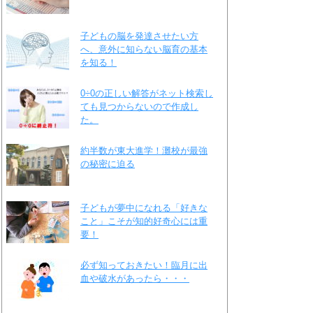
子どもの脳を発達させたい方
へ、意外に知らない脳育の基本
を知る！
0÷0の正しい解答がネット検索し
ても見つからないので作成し
た。
約半数が東大進学！灘校が最強
の秘密に迫る
子どもが夢中になれる「好きな
こと」こそが知的好奇心には重
要！
必ず知っておきたい！臨月に出
血や破水があったら・・・