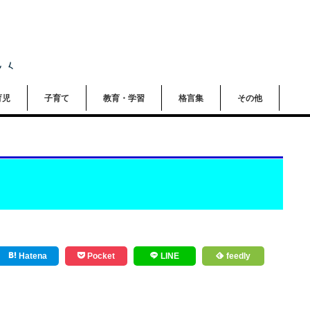
育児
子育て
教育・学習
格言集
その他
？
Hatena
Pocket
LINE
feedly