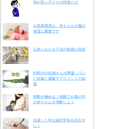
頭が良い子どもの特徴とは
お部屋環境は、赤ちゃんの脳の
発達に重要です
日本における子供の貧困の現状
約80％の妊婦さんが間違ってい
た妊娠と葉酸サプリメントの知
識
胎動を極める！胎動でお腹の中
の赤ちゃんを理解しよう
出産した年は確定申告を忘れず
に！