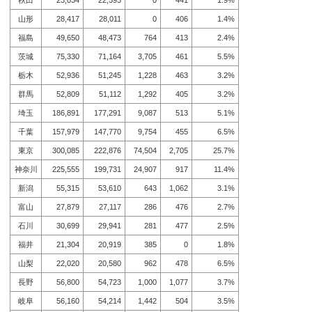
秋田
23,034
22,593
0
441
1.9%
山形
28,417
28,011
0
406
1.4%
福島
49,650
48,473
764
413
2.4%
茨城
75,330
71,164
3,705
461
5.5%
栃木
52,936
51,245
1,228
463
3.2%
群馬
52,809
51,112
1,292
405
3.2%
埼玉
186,891
177,291
9,087
513
5.1%
千葉
157,979
147,770
9,754
455
6.5%
東京
300,085
222,876
74,504
2,705
25.7%
神奈川
225,555
199,731
24,907
917
11.4%
新潟
55,315
53,610
643
1,062
3.1%
富山
27,879
27,117
286
476
2.7%
石川
30,699
29,941
281
477
2.5%
福井
21,304
20,919
385
0
1.8%
山梨
22,020
20,580
962
478
6.5%
長野
56,800
54,723
1,000
1,077
3.7%
岐阜
56,160
54,214
1,442
504
3.5%