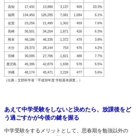
高知
17,432
13,886
3,137
409
20.3%
福岡
134,450
126,285
7,081
1,084
6.1%
佐賀
23,256
21,495
1,302
459
7.6%
長崎
36,501
34,204
1,871
426
6.3%
熊本
48,186
46,335
1,372
479
3.8%
大分
29,373
28,144
753
476
4.2%
宮崎
30,095
27,786
1,821
488
7.7%
鹿児島
45,395
42,879
1,938
578
5.5%
沖縄
48,174
45,471
2,226
477
5.6%
（出典：文部科学省「平成30年度 学校基本調査」）
あえて中学受験をしないと決めたら、放課後をど
う過ごすかが今後の鍵を握る
中学受験をするメリットとして、思春期を勉強以外の