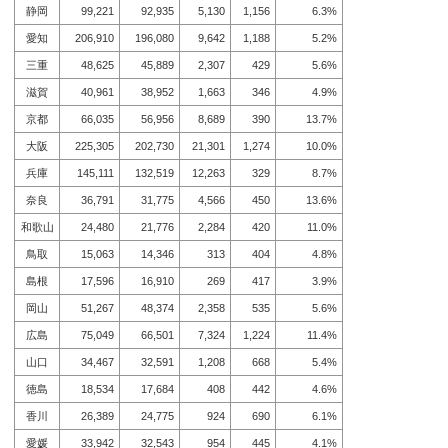
静岡
99,221
92,935
5,130
1,156
6.3%
愛知
206,910
196,080
9,642
1,188
5.2%
三重
48,625
45,889
2,307
429
5.6%
滋賀
40,961
38,952
1,663
346
4.9%
京都
66,035
56,956
8,689
390
13.7%
大阪
225,305
202,730
21,301
1,274
10.0%
兵庫
145,111
132,519
12,263
329
8.7%
奈良
36,791
31,775
4,566
450
13.6%
和歌山
24,480
21,776
2,284
420
11.0%
鳥取
15,063
14,346
313
404
4.8%
島根
17,596
16,910
269
417
3.9%
岡山
51,267
48,374
2,358
535
5.6%
広島
75,049
66,501
7,324
1,224
11.4%
山口
34,467
32,591
1,208
668
5.4%
徳島
18,534
17,684
408
442
4.6%
香川
26,389
24,775
924
690
6.1%
愛媛
33,942
32,543
954
445
4.1%