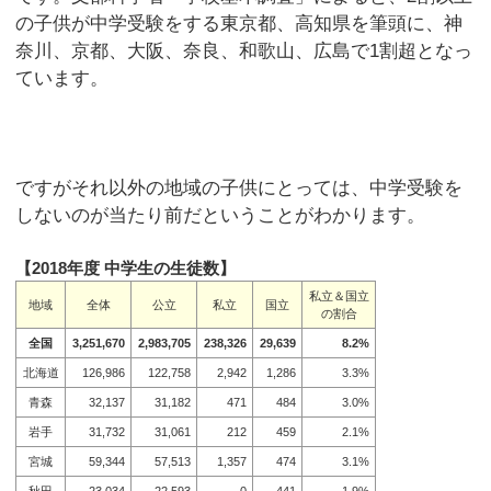
の子供が中学受験をする東京都、高知県を筆頭に、神
奈川、京都、大阪、奈良、和歌山、広島で1割超となっ
ています。
ですがそれ以外の地域の子供にとっては、中学受験を
しないのが当たり前だということがわかります。
【2018年度 中学生の生徒数】
私立＆国立
地域
全体
公立
私立
国立
の割合
全国
3,251,670
2,983,705
238,326
29,639
8.2%
北海道
126,986
122,758
2,942
1,286
3.3%
青森
32,137
31,182
471
484
3.0%
岩手
31,732
31,061
212
459
2.1%
宮城
59,344
57,513
1,357
474
3.1%