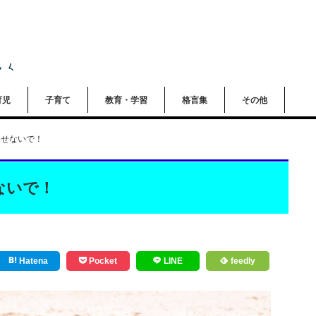
育児
子育て
教育・学習
格言集
その他
させないで！
ないで！
Hatena
Pocket
LINE
feedly