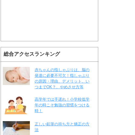
総合アクセスランキング
赤ちゃんの指しゃぶりは、脳の
発達に必要不可欠！指しゃぶり
の原因・理由、デメリット、い
つまでOK？、やめさせ方等
高学年では手遅れ！小学校低学
年の時こそ勉強の習慣をつける
時！
正しい鉛筆の持ち方と矯正の方
法