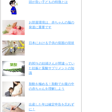
頭が良い子どもの特徴とは
お部屋環境は、赤ちゃんの脳の
発達に重要です
日本における子供の貧困の現状
約80％の妊婦さんが間違ってい
た妊娠と葉酸サプリメントの知
識
胎動を極める！胎動でお腹の中
の赤ちゃんを理解しよう
出産した年は確定申告を忘れず
に！