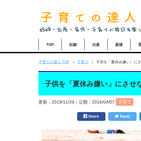
TOP
妊娠
出産
産後
子育ての達人
TOP
子育て
子供を「夏休み嫌い」に
子供を「夏休み嫌い」にさせ
更新：
2019/11/29
｜公開：
2016/04/07
子育て
Share
Tweet