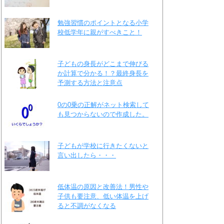
勉強習慣のポイントとなる小学
校低学年に親がすべきこと！
子どもの身長がどこまで伸びる
か計算で分かる！？最終身長を
予測する方法と注意点
0の0乗の正解がネット検索して
も見つからないので作成した。
子どもが学校に行きたくないと
言い出したら・・・
低体温の原因と改善法！男性や
子供も要注意、低い体温を上げ
ると不調がなくなる