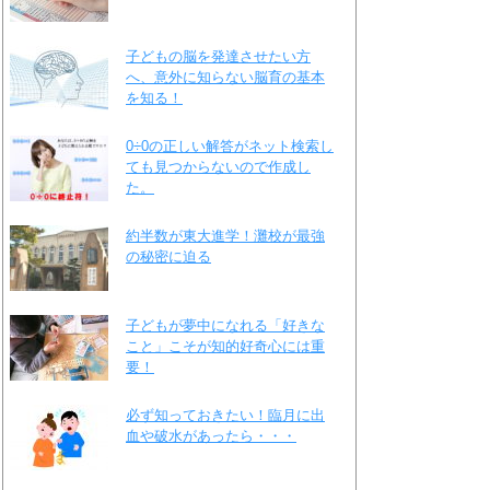
子どもの脳を発達させたい方
へ、意外に知らない脳育の基本
を知る！
0÷0の正しい解答がネット検索し
ても見つからないので作成し
た。
約半数が東大進学！灘校が最強
の秘密に迫る
子どもが夢中になれる「好きな
こと」こそが知的好奇心には重
要！
必ず知っておきたい！臨月に出
血や破水があったら・・・