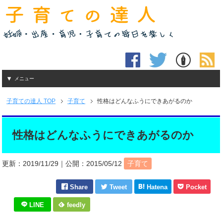
メニュー
子育ての達人
TOP
子育て
性格はどんなふうにできあがるのか
性格はどんなふうにできあがるのか
更新：
2019/11/29
｜公開：
2015/05/12
子育て
Share
Tweet
Hatena
Pocket
LINE
feedly