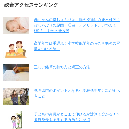
総合アクセスランキング
赤ちゃんの指しゃぶりは、脳の発達に必要不可欠！
指しゃぶりの原因・理由、デメリット、いつまで
OK？、やめさせ方等
高学年では手遅れ！小学校低学年の時こそ勉強の習
慣をつける時！
正しい鉛筆の持ち方と矯正の方法
勉強習慣のポイントとなる小学校低学年に親がすべ
きこと！
子どもの身長がどこまで伸びるか計算で分かる！？
最終身長を予測する方法と注意点