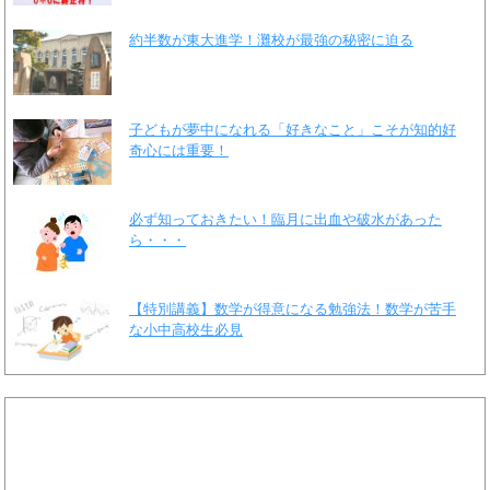
約半数が東大進学！灘校が最強の秘密に迫る
子どもが夢中になれる「好きなこと」こそが知的好
奇心には重要！
必ず知っておきたい！臨月に出血や破水があった
ら・・・
【特別講義】数学が得意になる勉強法！数学が苦手
な小中高校生必見