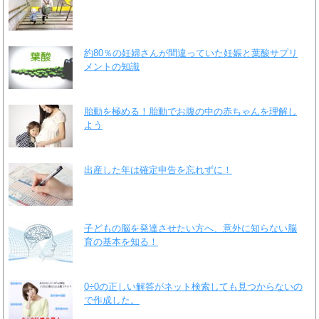
約80％の妊婦さんが間違っていた妊娠と葉酸サプリ
メントの知識
胎動を極める！胎動でお腹の中の赤ちゃんを理解し
よう
出産した年は確定申告を忘れずに！
子どもの脳を発達させたい方へ、意外に知らない脳
育の基本を知る！
0÷0の正しい解答がネット検索しても見つからないの
で作成した。