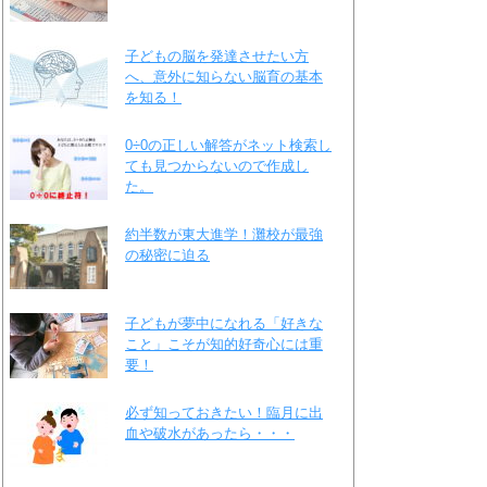
子どもの脳を発達させたい方
へ、意外に知らない脳育の基本
を知る！
0÷0の正しい解答がネット検索し
ても見つからないので作成し
た。
約半数が東大進学！灘校が最強
の秘密に迫る
子どもが夢中になれる「好きな
こと」こそが知的好奇心には重
要！
必ず知っておきたい！臨月に出
血や破水があったら・・・