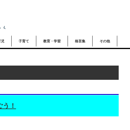
育児
子育て
教育・学習
格言集
その他
ごう！