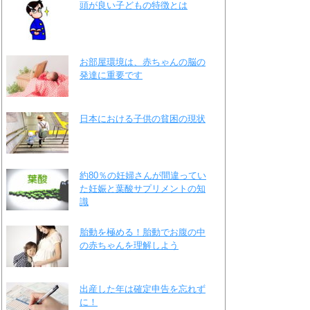
頭が良い子どもの特徴とは
お部屋環境は、赤ちゃんの脳の
発達に重要です
日本における子供の貧困の現状
約80％の妊婦さんが間違ってい
た妊娠と葉酸サプリメントの知
識
胎動を極める！胎動でお腹の中
の赤ちゃんを理解しよう
出産した年は確定申告を忘れず
に！