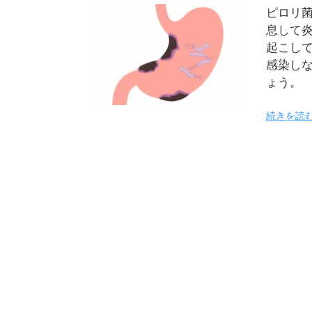
ピロリ
息して
起こし
感染し
ょう。
続きを読む