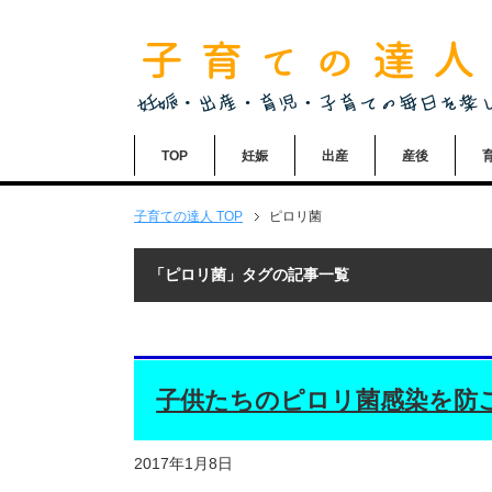
TOP
妊娠
出産
産後
子育ての達人
TOP
ピロリ菌
「ピロリ菌」タグの記事一覧
子供たちのピロリ菌感染を防
2017年1月8日