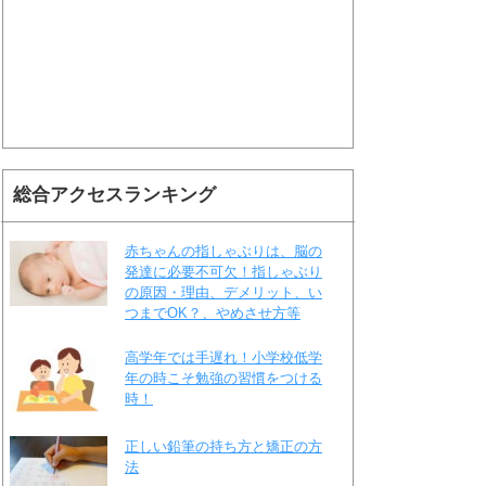
総合アクセスランキング
赤ちゃんの指しゃぶりは、脳の
発達に必要不可欠！指しゃぶり
の原因・理由、デメリット、い
つまでOK？、やめさせ方等
高学年では手遅れ！小学校低学
年の時こそ勉強の習慣をつける
時！
正しい鉛筆の持ち方と矯正の方
法