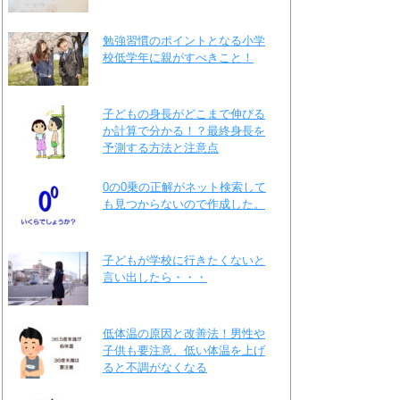
勉強習慣のポイントとなる小学
校低学年に親がすべきこと！
子どもの身長がどこまで伸びる
か計算で分かる！？最終身長を
予測する方法と注意点
0の0乗の正解がネット検索して
も見つからないので作成した。
子どもが学校に行きたくないと
言い出したら・・・
低体温の原因と改善法！男性や
子供も要注意、低い体温を上げ
ると不調がなくなる