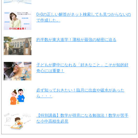
0÷0の正しい解答がネット検索しても見つからないの
で作成した。
約半数が東大進学！灘校が最強の秘密に迫る
子どもが夢中になれる「好きなこと」こそが知的好
奇心には重要！
必ず知っておきたい！臨月に出血や破水があった
ら・・・
【特別講義】数学が得意になる勉強法！数学が苦手
な小中高校生必見