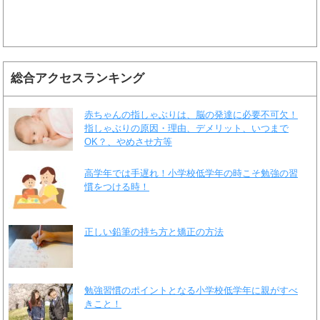
総合アクセスランキング
赤ちゃんの指しゃぶりは、脳の発達に必要不可欠！
指しゃぶりの原因・理由、デメリット、いつまで
OK？、やめさせ方等
高学年では手遅れ！小学校低学年の時こそ勉強の習
慣をつける時！
正しい鉛筆の持ち方と矯正の方法
勉強習慣のポイントとなる小学校低学年に親がすべ
きこと！