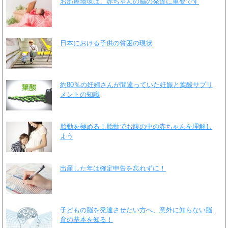
お部屋環境は、赤ちゃんの脳の発達に重要です
日本における子供の貧困の現状
約80％の妊婦さんが間違っていた妊娠と葉酸サプリ
メントの知識
胎動を極める！胎動でお腹の中の赤ちゃんを理解し
よう
出産した年は確定申告を忘れずに！
子どもの脳を発達させたい方へ、意外に知らない脳
育の基本を知る！