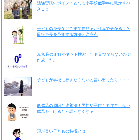
勉強習慣のポイントとなる小学校低学年に親がすべ
きこと！
子どもの身長がどこまで伸びるか計算で分かる！？
最終身長を予測する方法と注意点
0の0乗の正解がネット検索しても見つからないので
作成した。
子どもが学校に行きたくないと言い出したら・・・
低体温の原因と改善法！男性や子供も要注意、低い
体温を上げると不調がなくなる
頭が良い子どもの特徴とは