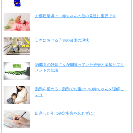
お部屋環境は、赤ちゃんの脳の発達に重要です
日本における子供の貧困の現状
約80％の妊婦さんが間違っていた妊娠と葉酸サプリ
メントの知識
胎動を極める！胎動でお腹の中の赤ちゃんを理解し
よう
出産した年は確定申告を忘れずに！