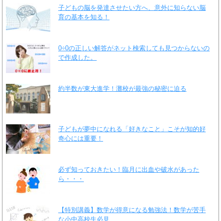
子どもの脳を発達させたい方へ、意外に知らない脳
育の基本を知る！
0÷0の正しい解答がネット検索しても見つからないの
で作成した。
約半数が東大進学！灘校が最強の秘密に迫る
子どもが夢中になれる「好きなこと」こそが知的好
奇心には重要！
必ず知っておきたい！臨月に出血や破水があった
ら・・・
【特別講義】数学が得意になる勉強法！数学が苦手
な小中高校生必見