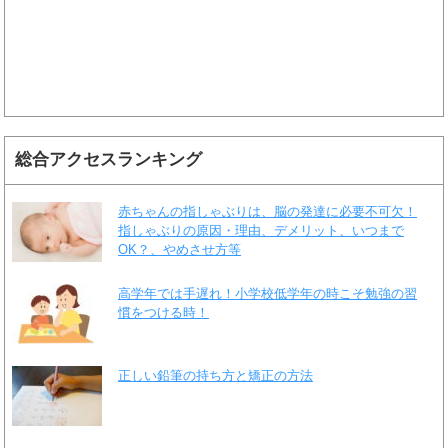
総合アクセスランキング
赤ちゃんの指しゃぶりは、脳の発達に必要不可欠！
指しゃぶりの原因・理由、デメリット、いつまで
OK？、やめさせ方等
高学年では手遅れ！小学校低学年の時こそ勉強の習
慣をつける時！
正しい鉛筆の持ち方と矯正の方法