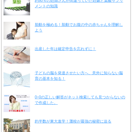
約80％の妊婦さんが間違っていた妊娠と葉酸サプリ
メントの知識
胎動を極める！胎動でお腹の中の赤ちゃんを理解し
よう
出産した年は確定申告を忘れずに！
子どもの脳を発達させたい方へ、意外に知らない脳
育の基本を知る！
0÷0の正しい解答がネット検索しても見つからないの
で作成した。
約半数が東大進学！灘校が最強の秘密に迫る