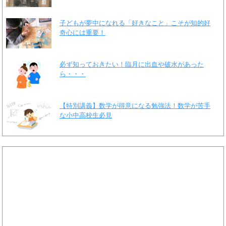
子どもが夢中になれる「好きなこと」こそが知的好
奇心には重要！
必ず知っておきたい！臨月に出血や破水があった
ら・・・
【特別講義】数学が得意になる勉強法！数学が苦手
な小中高校生必見