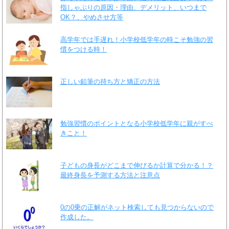
指しゃぶりの原因・理由、デメリット、いつまで
OK？、やめさせ方等
高学年では手遅れ！小学校低学年の時こそ勉強の習
慣をつける時！
正しい鉛筆の持ち方と矯正の方法
勉強習慣のポイントとなる小学校低学年に親がすべ
きこと！
子どもの身長がどこまで伸びるか計算で分かる！？
最終身長を予測する方法と注意点
0の0乗の正解がネット検索しても見つからないので
作成した。