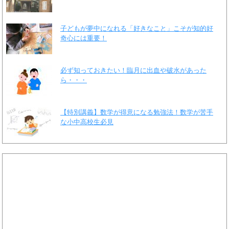
子どもが夢中になれる「好きなこと」こそが知的好
奇心には重要！
必ず知っておきたい！臨月に出血や破水があった
ら・・・
【特別講義】数学が得意になる勉強法！数学が苦手
な小中高校生必見