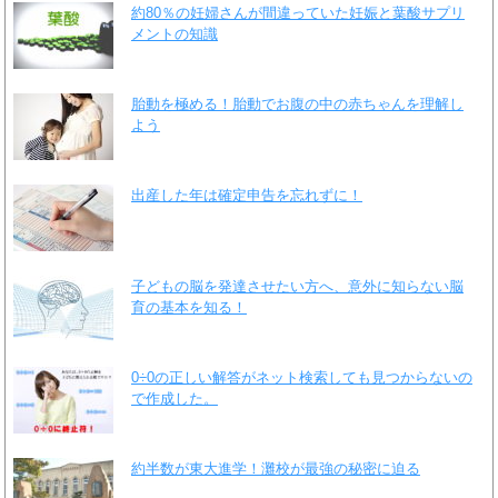
約80％の妊婦さんが間違っていた妊娠と葉酸サプリ
メントの知識
胎動を極める！胎動でお腹の中の赤ちゃんを理解し
よう
出産した年は確定申告を忘れずに！
子どもの脳を発達させたい方へ、意外に知らない脳
育の基本を知る！
0÷0の正しい解答がネット検索しても見つからないの
で作成した。
約半数が東大進学！灘校が最強の秘密に迫る