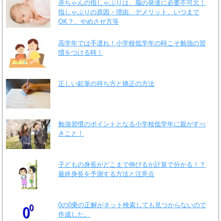
赤ちゃんの指しゃぶりは、脳の発達に必要不可欠！
指しゃぶりの原因・理由、デメリット、いつまで
OK？、やめさせ方等
高学年では手遅れ！小学校低学年の時こそ勉強の習
慣をつける時！
正しい鉛筆の持ち方と矯正の方法
勉強習慣のポイントとなる小学校低学年に親がすべ
きこと！
子どもの身長がどこまで伸びるか計算で分かる！？
最終身長を予測する方法と注意点
0の0乗の正解がネット検索しても見つからないので
作成した。