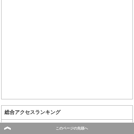
総合アクセスランキング
赤ちゃんの指しゃぶりは、脳の発達に必要不可欠！
このページの先頭へ
指しゃぶりの原因・理由、デメリット、いつまで