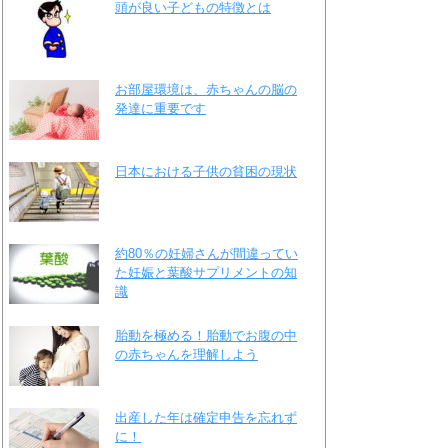
頭が良い子どもの特徴とは
お部屋環境は、赤ちゃんの脳の
発達に重要です
日本における子供の貧困の現状
約80％の妊婦さんが間違ってい
た妊娠と葉酸サプリメントの知
識
胎動を極める！胎動でお腹の中
の赤ちゃんを理解しよう
出産した年は確定申告を忘れず
に！