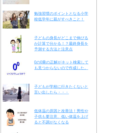
勉強習慣のポイントとなる小学
校低学年に親がすべきこと！
子どもの身長がどこまで伸びる
か計算で分かる！？最終身長を
予測する方法と注意点
0の0乗の正解がネット検索して
も見つからないので作成した。
子どもが学校に行きたくないと
言い出したら・・・
低体温の原因と改善法！男性や
子供も要注意、低い体温を上げ
ると不調がなくなる