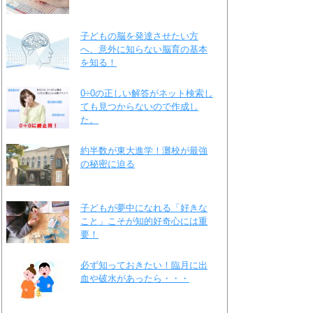
子どもの脳を発達させたい方
へ、意外に知らない脳育の基本
を知る！
0÷0の正しい解答がネット検索し
ても見つからないので作成し
た。
約半数が東大進学！灘校が最強
の秘密に迫る
子どもが夢中になれる「好きな
こと」こそが知的好奇心には重
要！
必ず知っておきたい！臨月に出
血や破水があったら・・・