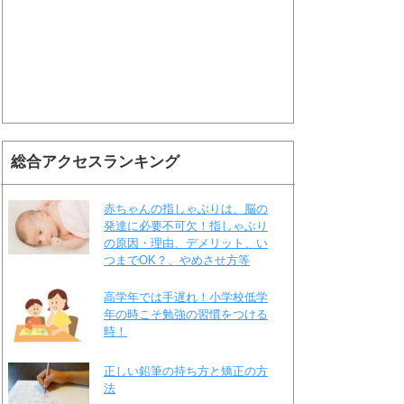
総合アクセスランキング
赤ちゃんの指しゃぶりは、脳の
発達に必要不可欠！指しゃぶり
の原因・理由、デメリット、い
つまでOK？、やめさせ方等
高学年では手遅れ！小学校低学
年の時こそ勉強の習慣をつける
時！
正しい鉛筆の持ち方と矯正の方
法