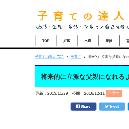
TOP
妊娠
出産
産後
子育ての達人
TOP
子育て
将来的に立派な父親にな
将来的に立派な父親になれる
更新：
2019/11/29
｜公開：
2016/12/11
子育て
Share
Tweet