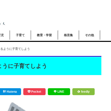
育児
子育て
教育・学習
格言集
その他
れるように子育てしよう
ように子育てしよう
Hatena
Pocket
LINE
feedly