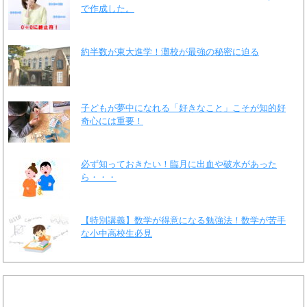
で作成した。
約半数が東大進学！灘校が最強の秘密に迫る
子どもが夢中になれる「好きなこと」こそが知的好
奇心には重要！
必ず知っておきたい！臨月に出血や破水があった
ら・・・
【特別講義】数学が得意になる勉強法！数学が苦手
な小中高校生必見