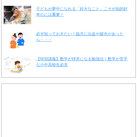
子どもが夢中になれる「好きなこと」こそが知的好
奇心には重要！
必ず知っておきたい！臨月に出血や破水があった
ら・・・
【特別講義】数学が得意になる勉強法！数学が苦手
な小中高校生必見