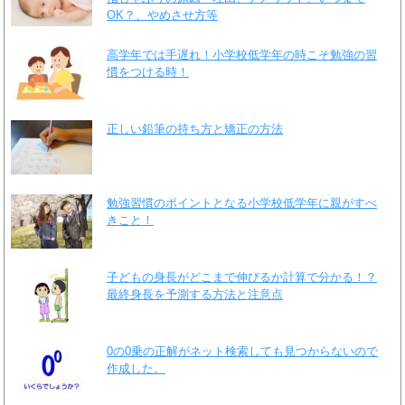
OK？、やめさせ方等
高学年では手遅れ！小学校低学年の時こそ勉強の習
慣をつける時！
正しい鉛筆の持ち方と矯正の方法
勉強習慣のポイントとなる小学校低学年に親がすべ
きこと！
子どもの身長がどこまで伸びるか計算で分かる！？
最終身長を予測する方法と注意点
0の0乗の正解がネット検索しても見つからないので
作成した。