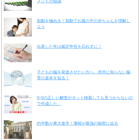
メントの知識
胎動を極める！胎動でお腹の中の赤ちゃんを理解し
よう
出産した年は確定申告を忘れずに！
子どもの脳を発達させたい方へ、意外に知らない脳
育の基本を知る！
0÷0の正しい解答がネット検索しても見つからないの
で作成した。
約半数が東大進学！灘校が最強の秘密に迫る