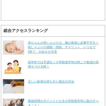
総合アクセスランキング
赤ちゃんの指しゃぶりは、脳の発達に必要不可欠！
指しゃぶりの原因・理由、デメリット、いつまで
OK？、やめさせ方等
高学年では手遅れ！小学校低学年の時こそ勉強の習
慣をつける時！
正しい鉛筆の持ち方と矯正の方法
勉強習慣のポイントとなる小学校低学年に親がすべ
きこと！