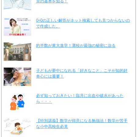
育の基本を知る！
0÷0の正しい解答がネット検索しても見つからないの
で作成した。
約半数が東大進学！灘校が最強の秘密に迫る
子どもが夢中になれる「好きなこと」こそが知的好
奇心には重要！
必ず知っておきたい！臨月に出血や破水があった
ら・・・
【特別講義】数学が得意になる勉強法！数学が苦手
な小中高校生必見