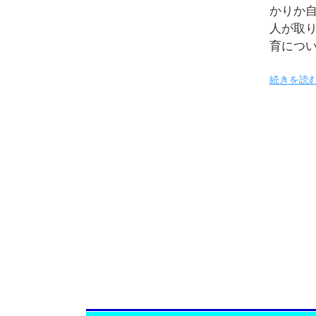
かりか
人が取
育につ
続きを読む