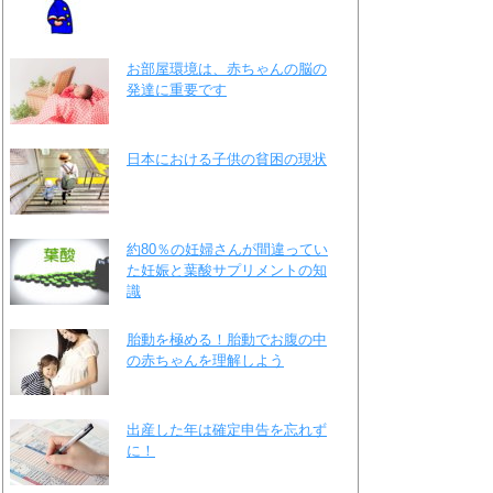
お部屋環境は、赤ちゃんの脳の
発達に重要です
日本における子供の貧困の現状
約80％の妊婦さんが間違ってい
た妊娠と葉酸サプリメントの知
識
胎動を極める！胎動でお腹の中
の赤ちゃんを理解しよう
出産した年は確定申告を忘れず
に！