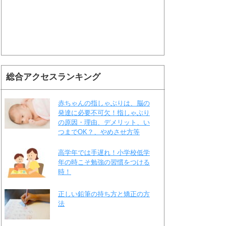
総合アクセスランキング
赤ちゃんの指しゃぶりは、脳の
発達に必要不可欠！指しゃぶり
の原因・理由、デメリット、い
つまでOK？、やめさせ方等
高学年では手遅れ！小学校低学
年の時こそ勉強の習慣をつける
時！
正しい鉛筆の持ち方と矯正の方
法