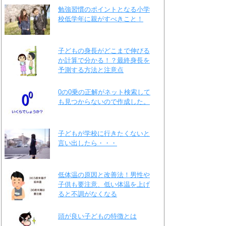
勉強習慣のポイントとなる小学
校低学年に親がすべきこと！
子どもの身長がどこまで伸びる
か計算で分かる！？最終身長を
予測する方法と注意点
0の0乗の正解がネット検索して
も見つからないので作成した。
子どもが学校に行きたくないと
言い出したら・・・
低体温の原因と改善法！男性や
子供も要注意、低い体温を上げ
ると不調がなくなる
頭が良い子どもの特徴とは