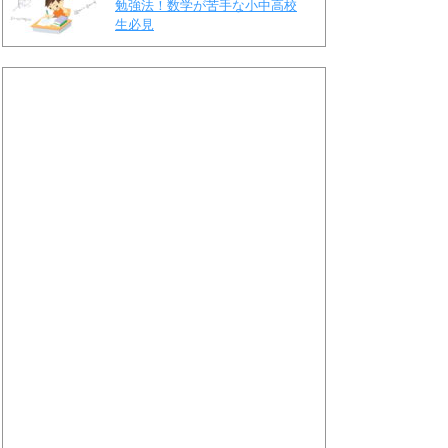
勉強法！数学が苦手な小中高校
生必見