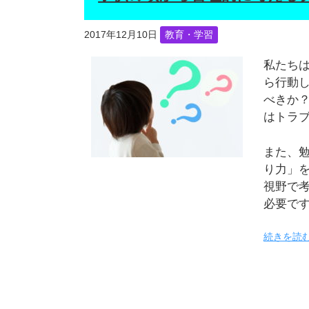
2017年12月10日
教育・学習
私たち
ら行動
べきか
はトラ
また、
り力」
視野で
必要で
続きを読む