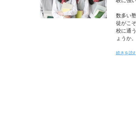
験に強
数多い
徒がこ
校に通
ょうか
続きを読む