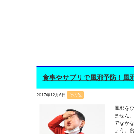
食事やサプリで風邪予防！風
2017年12月6日
その他
風邪を
ません
でなか
ょう。