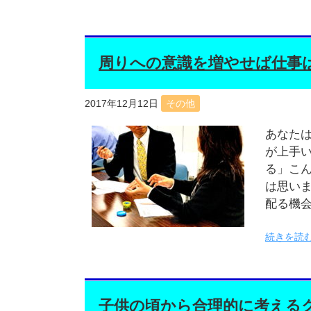
周りへの意識を増やせば仕事
2017年12月12日
その他
あなた
が上手
る」こ
は思い
配る機
続きを読む
子供の頃から合理的に考える