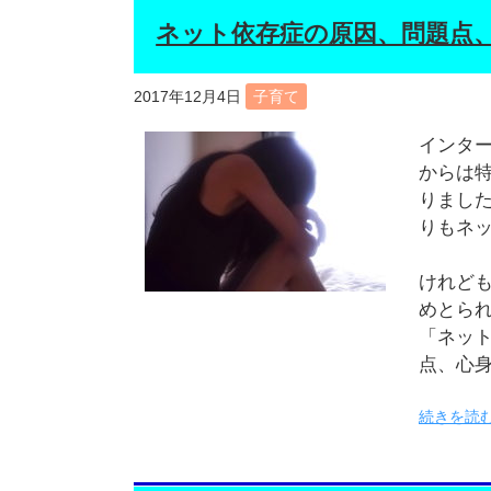
ネット依存症の原因、問題点
2017年12月4日
子育て
インタ
からは
りました
りもネ
けれど
めとら
「ネッ
点、心
続きを読む