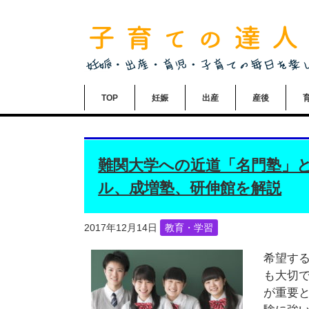
TOP
妊娠
出産
産後
難関大学への近道「名門塾」と
ル、成増塾、研伸館を解説
2017年12月14日
教育・学習
希望す
も大切
が重要