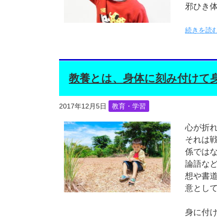
邪ひき
続きを読む
教養とは、身体に刻み付けて
2017年12月5日
教育・学習
心が折
それは
係では
論語な
想や書
意とし
身に付