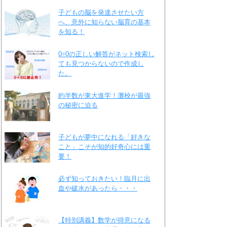
子どもの脳を発達させたい方
へ、意外に知らない脳育の基本
を知る！
0÷0の正しい解答がネット検索し
ても見つからないので作成し
た。
約半数が東大進学！灘校が最強
の秘密に迫る
子どもが夢中になれる「好きな
こと」こそが知的好奇心には重
要！
必ず知っておきたい！臨月に出
血や破水があったら・・・
【特別講義】数学が得意になる