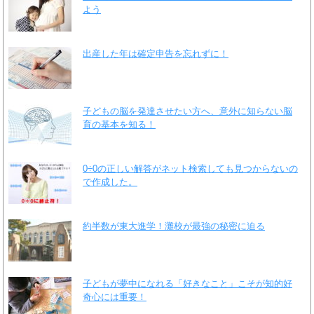
よう
出産した年は確定申告を忘れずに！
子どもの脳を発達させたい方へ、意外に知らない脳
育の基本を知る！
0÷0の正しい解答がネット検索しても見つからないの
で作成した。
約半数が東大進学！灘校が最強の秘密に迫る
子どもが夢中になれる「好きなこと」こそが知的好
奇心には重要！