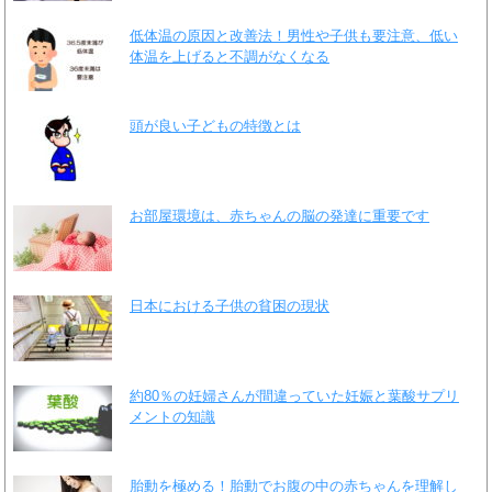
低体温の原因と改善法！男性や子供も要注意、低い
体温を上げると不調がなくなる
頭が良い子どもの特徴とは
お部屋環境は、赤ちゃんの脳の発達に重要です
日本における子供の貧困の現状
約80％の妊婦さんが間違っていた妊娠と葉酸サプリ
メントの知識
胎動を極める！胎動でお腹の中の赤ちゃんを理解し