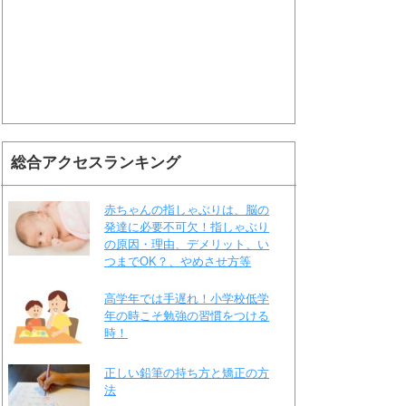
総合アクセスランキング
赤ちゃんの指しゃぶりは、脳の
発達に必要不可欠！指しゃぶり
の原因・理由、デメリット、い
つまでOK？、やめさせ方等
高学年では手遅れ！小学校低学
年の時こそ勉強の習慣をつける
時！
正しい鉛筆の持ち方と矯正の方
法