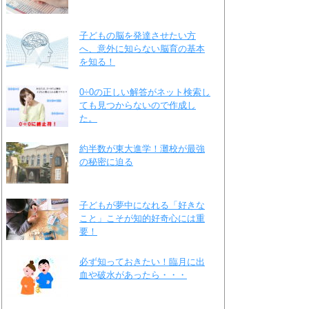
子どもの脳を発達させたい方
へ、意外に知らない脳育の基本
を知る！
0÷0の正しい解答がネット検索し
ても見つからないので作成し
た。
約半数が東大進学！灘校が最強
の秘密に迫る
子どもが夢中になれる「好きな
こと」こそが知的好奇心には重
要！
必ず知っておきたい！臨月に出
血や破水があったら・・・