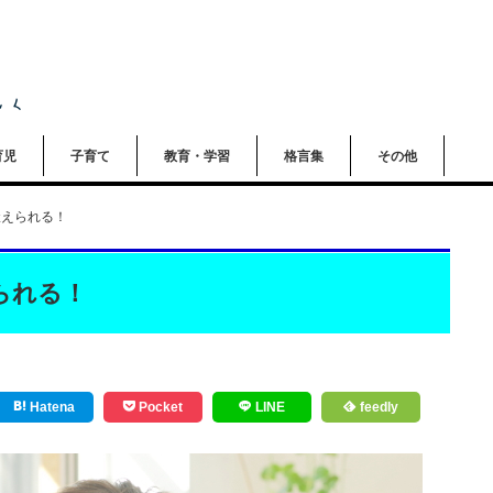
育児
子育て
教育・学習
格言集
その他
鍛えられる！
られる！
Hatena
Pocket
LINE
feedly