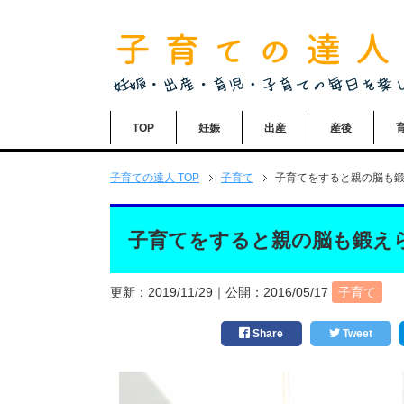
TOP
妊娠
出産
産後
子育ての達人
TOP
子育て
子育てをすると親の脳も
子育てをすると親の脳も鍛え
更新：
2019/11/29
｜公開：
2016/05/17
子育て
Share
Tweet