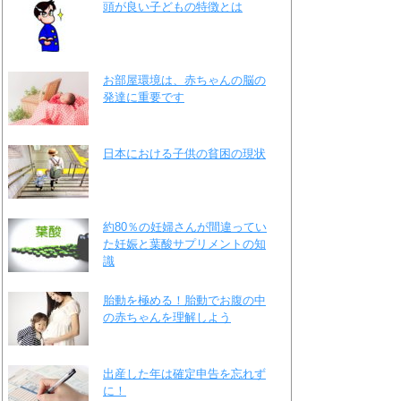
頭が良い子どもの特徴とは
お部屋環境は、赤ちゃんの脳の
発達に重要です
日本における子供の貧困の現状
約80％の妊婦さんが間違ってい
た妊娠と葉酸サプリメントの知
識
胎動を極める！胎動でお腹の中
の赤ちゃんを理解しよう
出産した年は確定申告を忘れず
に！