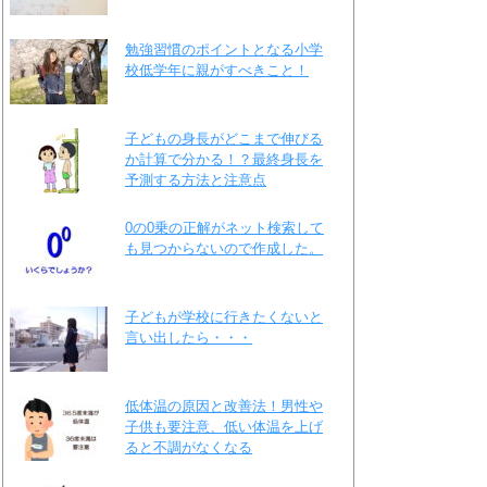
勉強習慣のポイントとなる小学
校低学年に親がすべきこと！
子どもの身長がどこまで伸びる
か計算で分かる！？最終身長を
予測する方法と注意点
0の0乗の正解がネット検索して
も見つからないので作成した。
子どもが学校に行きたくないと
言い出したら・・・
低体温の原因と改善法！男性や
子供も要注意、低い体温を上げ
ると不調がなくなる