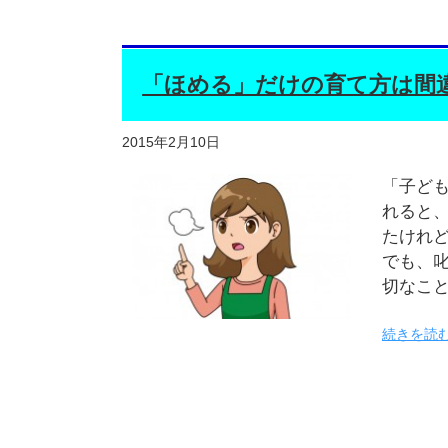
「ほめる」だけの育て方は間
2015年2月10日
「子ど
れると
たけれ
でも、
切なこ
続きを読む