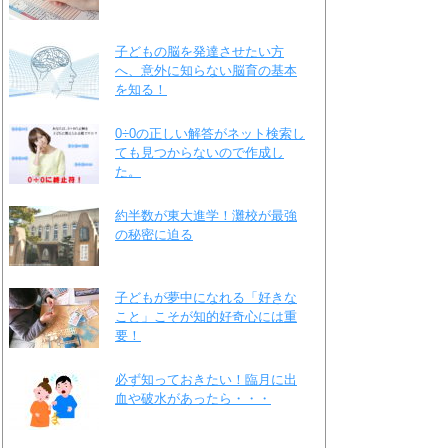
子どもの脳を発達させたい方
へ、意外に知らない脳育の基本
を知る！
0÷0の正しい解答がネット検索し
ても見つからないので作成し
た。
約半数が東大進学！灘校が最強
の秘密に迫る
子どもが夢中になれる「好きな
こと」こそが知的好奇心には重
要！
必ず知っておきたい！臨月に出
血や破水があったら・・・