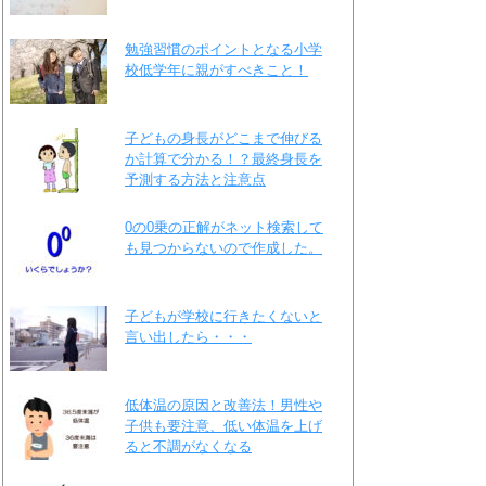
勉強習慣のポイントとなる小学
校低学年に親がすべきこと！
子どもの身長がどこまで伸びる
か計算で分かる！？最終身長を
予測する方法と注意点
0の0乗の正解がネット検索して
も見つからないので作成した。
子どもが学校に行きたくないと
言い出したら・・・
低体温の原因と改善法！男性や
子供も要注意、低い体温を上げ
ると不調がなくなる