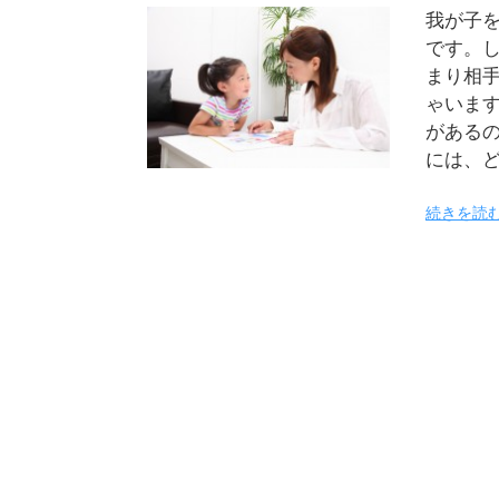
我が子
です。
まり相
ゃいま
がある
には、
続きを読む