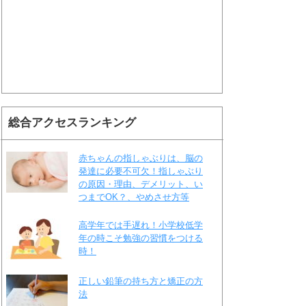
総合アクセスランキング
赤ちゃんの指しゃぶりは、脳の
発達に必要不可欠！指しゃぶり
の原因・理由、デメリット、い
つまでOK？、やめさせ方等
高学年では手遅れ！小学校低学
年の時こそ勉強の習慣をつける
時！
正しい鉛筆の持ち方と矯正の方
法