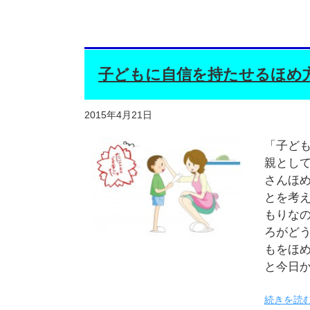
子どもに自信を持たせるほめ
2015年4月21日
「子ど
親とし
さんほ
とを考
もりな
ろがど
もをほ
と今日
続きを読む