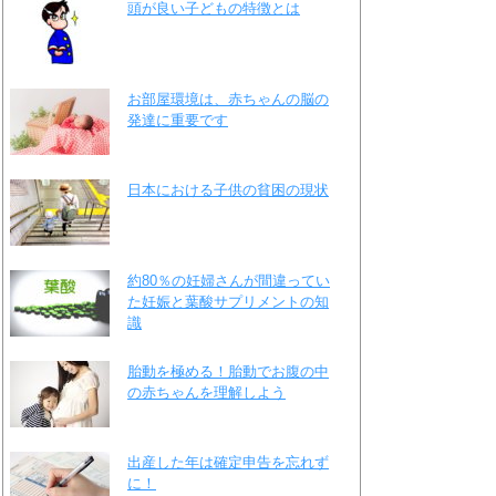
頭が良い子どもの特徴とは
お部屋環境は、赤ちゃんの脳の
発達に重要です
日本における子供の貧困の現状
約80％の妊婦さんが間違ってい
た妊娠と葉酸サプリメントの知
識
胎動を極める！胎動でお腹の中
の赤ちゃんを理解しよう
出産した年は確定申告を忘れず
に！