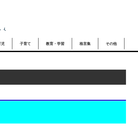
育児
子育て
教育・学習
格言集
その他