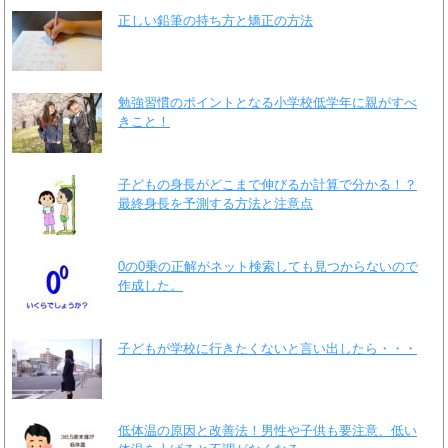
正しい鉛筆の持ち方と矯正の方法
勉強習慣のポイントとなる小学校低学年に親がすべ
きこと！
子どもの身長がどこまで伸びるか計算で分かる！？
最終身長を予測する方法と注意点
0の0乗の正解がネット検索しても見つからないので
作成した。
子どもが学校に行きたくないと言い出したら・・・
低体温の原因と改善法！男性や子供も要注意、低い