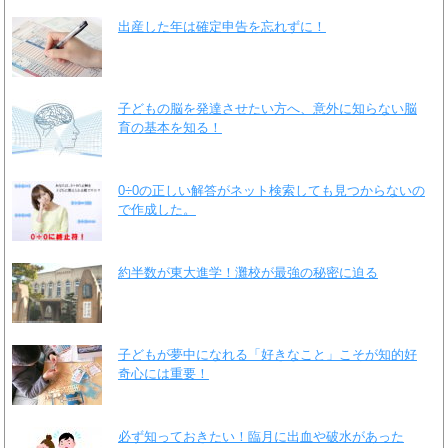
出産した年は確定申告を忘れずに！
子どもの脳を発達させたい方へ、意外に知らない脳
育の基本を知る！
0÷0の正しい解答がネット検索しても見つからないの
で作成した。
約半数が東大進学！灘校が最強の秘密に迫る
子どもが夢中になれる「好きなこと」こそが知的好
奇心には重要！
必ず知っておきたい！臨月に出血や破水があった