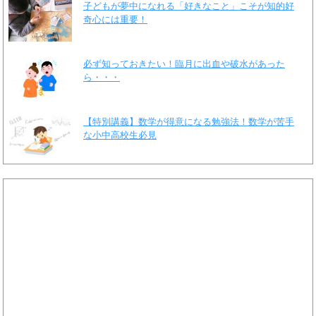
子どもが夢中になれる「好きなこと」こそが知的好
奇心には重要！
必ず知っておきたい！臨月に出血や破水があった
ら・・・
【特別講義】数学が得意になる勉強法！数学が苦手
な小中高校生必見