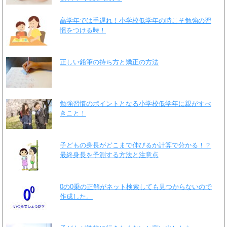
高学年では手遅れ！小学校低学年の時こそ勉強の習
慣をつける時！
正しい鉛筆の持ち方と矯正の方法
勉強習慣のポイントとなる小学校低学年に親がすべ
きこと！
子どもの身長がどこまで伸びるか計算で分かる！？
最終身長を予測する方法と注意点
0の0乗の正解がネット検索しても見つからないので
作成した。