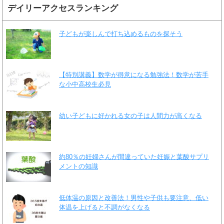
デイリーアクセスランキング
子どもが楽しんで打ち込めるものを探そう
【特別講義】数学が得意になる勉強法！数学が苦手
な小中高校生必見
幼い子どもに好かれる女の子は人間力が高くなる
約80％の妊婦さんが間違っていた妊娠と葉酸サプリ
メントの知識
低体温の原因と改善法！男性や子供も要注意、低い
体温を上げると不調がなくなる