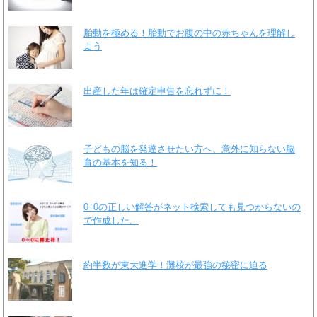
胎動を極める！胎動でお腹の中の赤ちゃんを理解し
よう
出産した年は確定申告を忘れずに！
子どもの脳を発達させたい方へ、意外に知らない脳
育の基本を知る！
0÷0の正しい解答がネット検索しても見つからないの
で作成した。
約半数が東大進学！灘校が最強の秘密に迫る