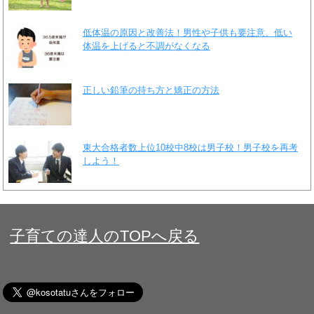
低体温の原因と改善法！男性や子供も要注意、低い
体温を上げると不調がなくなる
正しい鉛筆の持ち方と矯正の方法
東大合格者数上位10校中8校は男子校！男子校を再考
しよう！
子育ての達人のTOPへ戻る