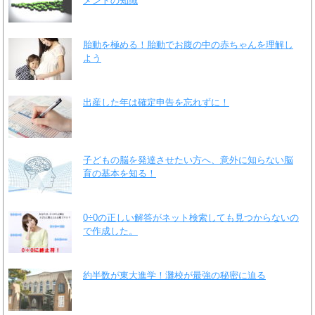
メントの知識
胎動を極める！胎動でお腹の中の赤ちゃんを理解し
よう
出産した年は確定申告を忘れずに！
子どもの脳を発達させたい方へ、意外に知らない脳
育の基本を知る！
0÷0の正しい解答がネット検索しても見つからないの
で作成した。
約半数が東大進学！灘校が最強の秘密に迫る