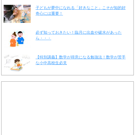
子どもが夢中になれる「好きなこと」こそが知的好
奇心には重要！
必ず知っておきたい！臨月に出血や破水があった
ら・・・
【特別講義】数学が得意になる勉強法！数学が苦手
な小中高校生必見