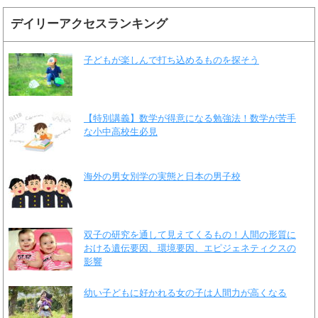
デイリーアクセスランキング
子どもが楽しんで打ち込めるものを探そう
【特別講義】数学が得意になる勉強法！数学が苦手
な小中高校生必見
海外の男女別学の実態と日本の男子校
双子の研究を通して見えてくるもの！人間の形質に
おける遺伝要因、環境要因、エピジェネティクスの
影響
幼い子どもに好かれる女の子は人間力が高くなる