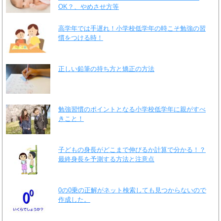
OK？、やめさせ方等
高学年では手遅れ！小学校低学年の時こそ勉強の習
慣をつける時！
正しい鉛筆の持ち方と矯正の方法
勉強習慣のポイントとなる小学校低学年に親がすべ
きこと！
子どもの身長がどこまで伸びるか計算で分かる！？
最終身長を予測する方法と注意点
0の0乗の正解がネット検索しても見つからないので
作成した。