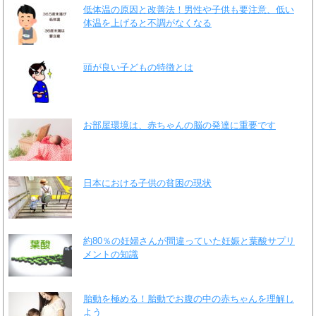
低体温の原因と改善法！男性や子供も要注意、低い
体温を上げると不調がなくなる
頭が良い子どもの特徴とは
お部屋環境は、赤ちゃんの脳の発達に重要です
日本における子供の貧困の現状
約80％の妊婦さんが間違っていた妊娠と葉酸サプリ
メントの知識
胎動を極める！胎動でお腹の中の赤ちゃんを理解し
よう