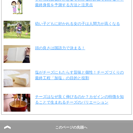
最終身長を予測する方法と注意点
幼い子どもに好かれる女の子は人間力が高くなる
頭の良さは国語力で決まる！
塩がチーズにもたらす旨味と個性！チーズづくりの
最終工程「加塩」の目的と役割
チーズはなぜ良く伸びるのか？カゼインの特徴を知
ることで生まれるチーズのバリエーション
このページの先頭へ