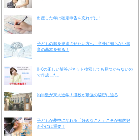
出産した年は確定申告を忘れずに！
子どもの脳を発達させたい方へ、意外に知らない脳
育の基本を知る！
0÷0の正しい解答がネット検索しても見つからないの
で作成した。
約半数が東大進学！灘校が最強の秘密に迫る
子どもが夢中になれる「好きなこと」こそが知的好
奇心には重要！