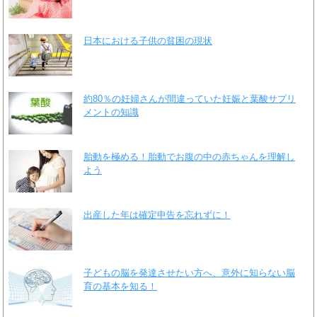
日本における子供の貧困の現状
約80％の妊婦さんが間違っていた妊娠と葉酸サプリ
メントの知識
胎動を極める！胎動でお腹の中の赤ちゃんを理解し
よう
出産した年は確定申告を忘れずに！
子どもの脳を発達させたい方へ、意外に知らない脳
育の基本を知る！