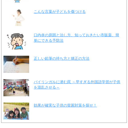
こんな言葉が子どもを傷つける
口内炎の原因と治し方、知っておきたい市販薬、簡
単にできる予防法
正しい鉛筆の持ち方と矯正の方法
バイリンガルに潜む罠 ～早すぎる外国語学習が子供
を混乱させる～
効果が確実な子供の貧困対策を探せ！