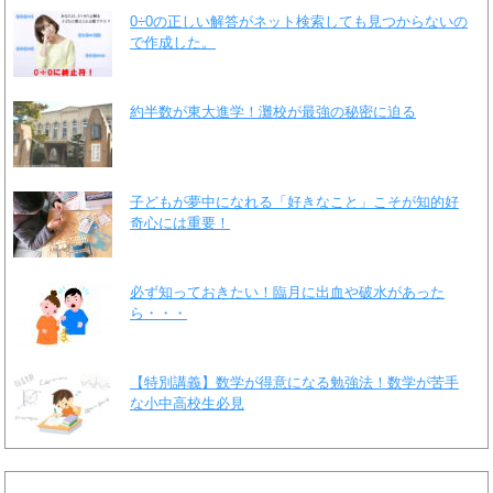
0÷0の正しい解答がネット検索しても見つからないの
で作成した。
約半数が東大進学！灘校が最強の秘密に迫る
子どもが夢中になれる「好きなこと」こそが知的好
奇心には重要！
必ず知っておきたい！臨月に出血や破水があった
ら・・・
【特別講義】数学が得意になる勉強法！数学が苦手
な小中高校生必見