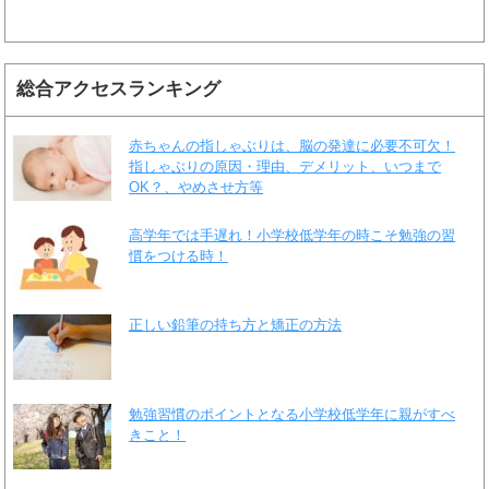
総合アクセスランキング
赤ちゃんの指しゃぶりは、脳の発達に必要不可欠！
指しゃぶりの原因・理由、デメリット、いつまで
OK？、やめさせ方等
高学年では手遅れ！小学校低学年の時こそ勉強の習
慣をつける時！
正しい鉛筆の持ち方と矯正の方法
勉強習慣のポイントとなる小学校低学年に親がすべ
きこと！