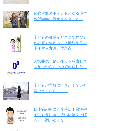
勉強習慣のポイントとなる小学
校低学年に親がすべきこと！
子どもの身長がどこまで伸びる
か計算で分かる！？最終身長を
予測する方法と注意点
0の0乗の正解がネット検索して
も見つからないので作成した。
子どもが学校に行きたくないと
言い出したら・・・
低体温の原因と改善法！男性や
子供も要注意、低い体温を上げ
ると不調がなくなる