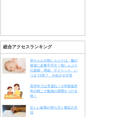
総合アクセスランキング
赤ちゃんの指しゃぶりは、脳の
発達に必要不可欠！指しゃぶり
の原因・理由、デメリット、い
つまでOK？、やめさせ方等
高学年では手遅れ！小学校低学
年の時こそ勉強の習慣をつける
時！
正しい鉛筆の持ち方と矯正の方
法