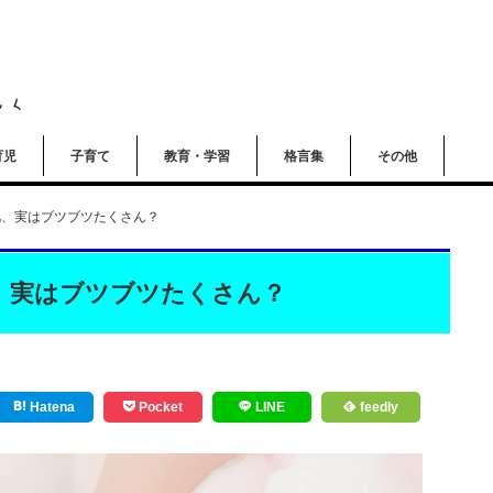
育児
子育て
教育・学習
格言集
その他
肌、実はブツブツたくさん？
、実はブツブツたくさん？
Hatena
Pocket
LINE
feedly