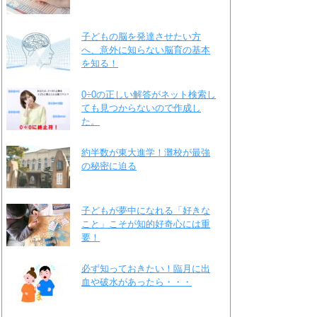
子どもの脳を発達させたい方
へ、意外に知らない脳育の基本
を知る！
0÷0の正しい解答がネット検索し
ても見つからないので作成し
た。
約半数が東大進学！灘校が最強
の秘密に迫る
子どもが夢中になれる「好きな
こと」こそが知的好奇心には重
要！
必ず知っておきたい！臨月に出
血や破水があったら・・・