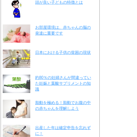
頭が良い子どもの特徴とは
お部屋環境は、赤ちゃんの脳の
発達に重要です
日本における子供の貧困の現状
約80％の妊婦さんが間違ってい
た妊娠と葉酸サプリメントの知
識
胎動を極める！胎動でお腹の中
の赤ちゃんを理解しよう
出産した年は確定申告を忘れず
に！