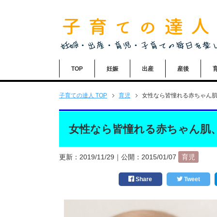
TOP
妊娠
出産
産後
子育ての達人
TOP
育児
女性なら皆憧れる赤ちゃん
女性なら皆憧れる赤ちゃん肌
更新：
2019/11/29
｜公開：
2015/01/07
育児
Share
Tweet