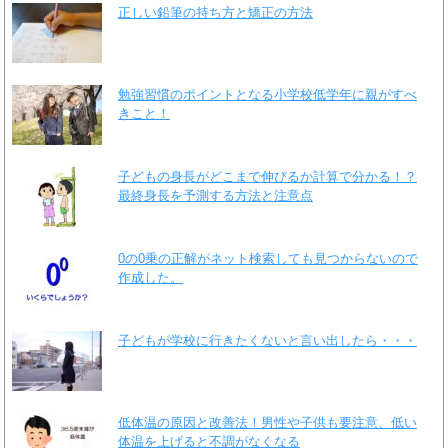
正しい鉛筆の持ち方と矯正の方法
勉強習慣のポイントとなる小学校低学年に親がすべ
きこと！
子どもの身長がどこまで伸びるか計算で分かる！？
最終身長を予測する方法と注意点
0の0乗の正解がネット検索しても見つからないので
作成した。
子どもが学校に行きたくないと言い出したら・・・
低体温の原因と改善法！男性や子供も要注意、低い
体温を上げると不調がなくなる