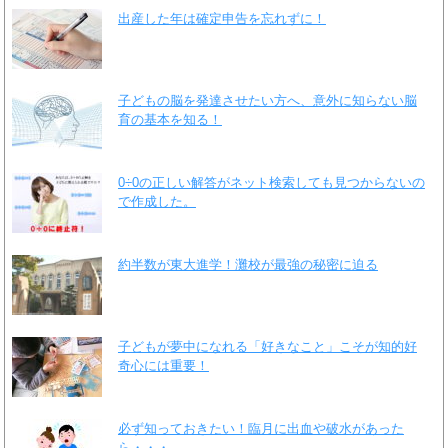
出産した年は確定申告を忘れずに！
子どもの脳を発達させたい方へ、意外に知らない脳
育の基本を知る！
0÷0の正しい解答がネット検索しても見つからないの
で作成した。
約半数が東大進学！灘校が最強の秘密に迫る
子どもが夢中になれる「好きなこと」こそが知的好
奇心には重要！
必ず知っておきたい！臨月に出血や破水があった
ら・・・