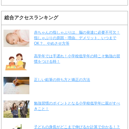
総合アクセスランキング
赤ちゃんの指しゃぶりは、脳の発達に必要不可欠！
指しゃぶりの原因・理由、デメリット、いつまで
OK？、やめさせ方等
高学年では手遅れ！小学校低学年の時こそ勉強の習
慣をつける時！
正しい鉛筆の持ち方と矯正の方法
勉強習慣のポイントとなる小学校低学年に親がすべ
きこと！
子どもの身長がどこまで伸びるか計算で分かる！？