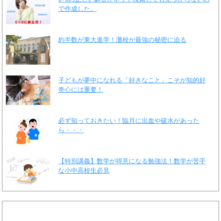
で作成した。
約半数が東大進学！灘校が最強の秘密に迫る
子どもが夢中になれる「好きなこと」こそが知的好
奇心には重要！
必ず知っておきたい！臨月に出血や破水があった
ら・・・
【特別講義】数学が得意になる勉強法！数学が苦手
な小中高校生必見