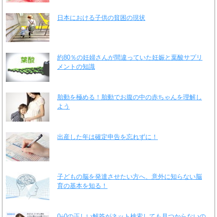
日本における子供の貧困の現状
約80％の妊婦さんが間違っていた妊娠と葉酸サプリ
メントの知識
胎動を極める！胎動でお腹の中の赤ちゃんを理解し
よう
出産した年は確定申告を忘れずに！
子どもの脳を発達させたい方へ、意外に知らない脳
育の基本を知る！
0÷0の正しい解答がネット検索しても見つからないの