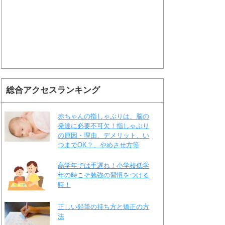
総合アクセスランキング
赤ちゃんの指しゃぶりは、脳の
発達に必要不可欠！指しゃぶり
の原因・理由、デメリット、い
つまでOK？、やめさせ方等
高学年では手遅れ！小学校低学
年の時こそ勉強の習慣をつける
時！
正しい鉛筆の持ち方と矯正の方
法