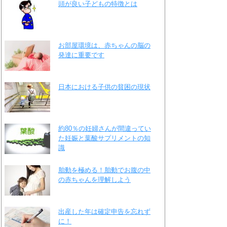
頭が良い子どもの特徴とは
お部屋環境は、赤ちゃんの脳の
発達に重要です
日本における子供の貧困の現状
約80％の妊婦さんが間違ってい
た妊娠と葉酸サプリメントの知
識
胎動を極める！胎動でお腹の中
の赤ちゃんを理解しよう
出産した年は確定申告を忘れず
に！