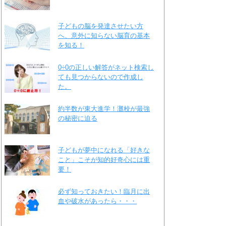
子どもの脳を発達させたい方
へ、意外に知らない脳育の基本
を知る！
0÷0の正しい解答がネット検索し
ても見つからないので作成し
た。
約半数が東大進学！灘校が最強
の秘密に迫る
子どもが夢中になれる「好きな
こと」こそが知的好奇心には重
要！
必ず知っておきたい！臨月に出
血や破水があったら・・・