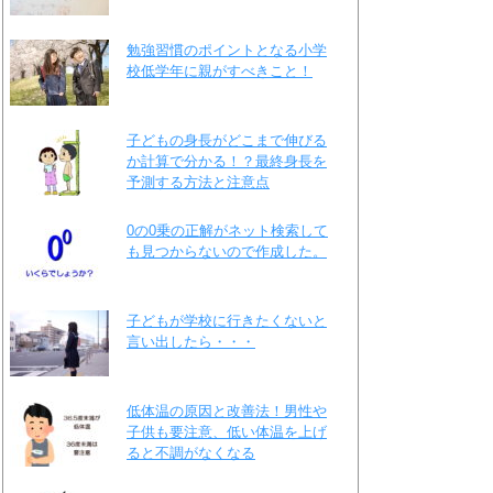
勉強習慣のポイントとなる小学
校低学年に親がすべきこと！
子どもの身長がどこまで伸びる
か計算で分かる！？最終身長を
予測する方法と注意点
0の0乗の正解がネット検索して
も見つからないので作成した。
子どもが学校に行きたくないと
言い出したら・・・
低体温の原因と改善法！男性や
子供も要注意、低い体温を上げ
ると不調がなくなる