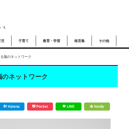
育児
子育て
教育・学習
格言集
その他
する脳のネットワーク
脳のネットワーク
Hatena
Pocket
LINE
feedly