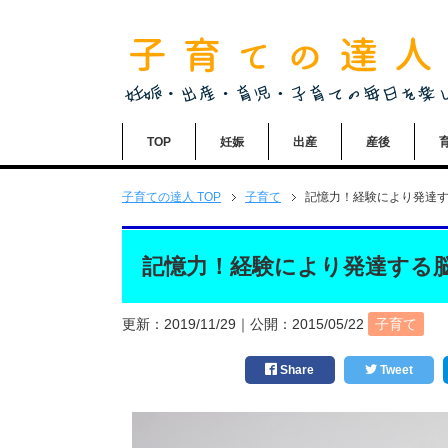
TOP
妊娠
出産
産後
子育ての達人
TOP
子育て
記憶力！経験により発達
記憶力！経験により発達する
更新：
2019/11/29
｜公開：
2015/05/22
子育て
Share
Tweet