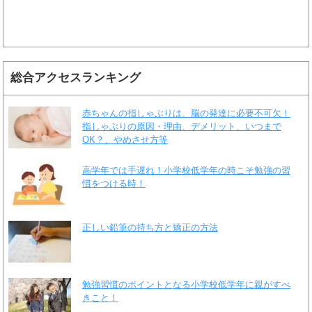
総合アクセスランキング
赤ちゃんの指しゃぶりは、脳の発達に必要不可欠！
指しゃぶりの原因・理由、デメリット、いつまで
OK？、やめさせ方等
高学年では手遅れ！小学校低学年の時こそ勉強の習
慣をつける時！
正しい鉛筆の持ち方と矯正の方法
勉強習慣のポイントとなる小学校低学年に親がすべ
きこと！