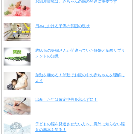
お部屋環境は、赤ちゃんの脳の発達に重要です
日本における子供の貧困の現状
約80％の妊婦さんが間違っていた妊娠と葉酸サプリ
メントの知識
胎動を極める！胎動でお腹の中の赤ちゃんを理解し
よう
出産した年は確定申告を忘れずに！
子どもの脳を発達させたい方へ、意外に知らない脳
育の基本を知る！