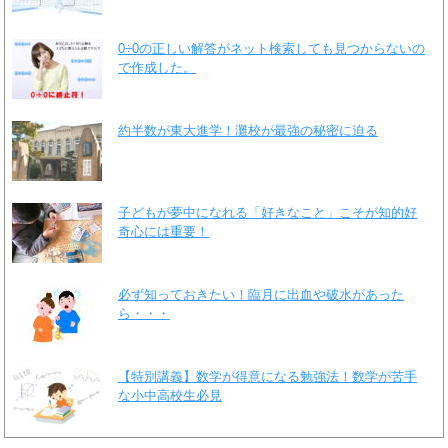
0÷0の正しい解答がネット検索しても見つからないの
で作成した。
約半数が東大進学！灘校が最強の秘密に迫る
子どもが夢中になれる「好きなこと」こそが知的好
奇心には重要！
必ず知っておきたい！臨月に出血や破水があった
ら・・・
【特別講義】数学が得意になる勉強法！数学が苦手
な小中高校生必見