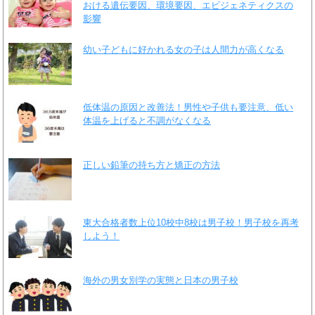
おける遺伝要因、環境要因、エピジェネティクスの
影響
幼い子どもに好かれる女の子は人間力が高くなる
低体温の原因と改善法！男性や子供も要注意、低い
体温を上げると不調がなくなる
正しい鉛筆の持ち方と矯正の方法
東大合格者数上位10校中8校は男子校！男子校を再考
しよう！
海外の男女別学の実態と日本の男子校