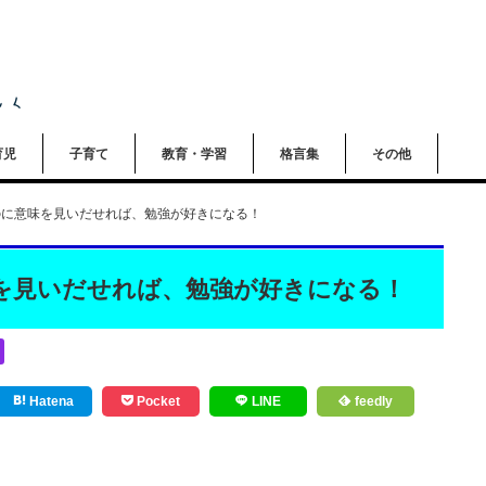
育児
子育て
教育・学習
格言集
その他
のに意味を見いだせれば、勉強が好きになる！
を見いだせれば、勉強が好きになる！
Hatena
Pocket
LINE
feedly