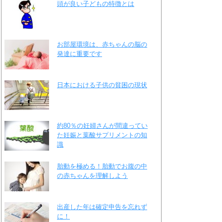
頭が良い子どもの特徴とは
お部屋環境は、赤ちゃんの脳の
発達に重要です
日本における子供の貧困の現状
約80％の妊婦さんが間違ってい
た妊娠と葉酸サプリメントの知
識
胎動を極める！胎動でお腹の中
の赤ちゃんを理解しよう
出産した年は確定申告を忘れず
に！