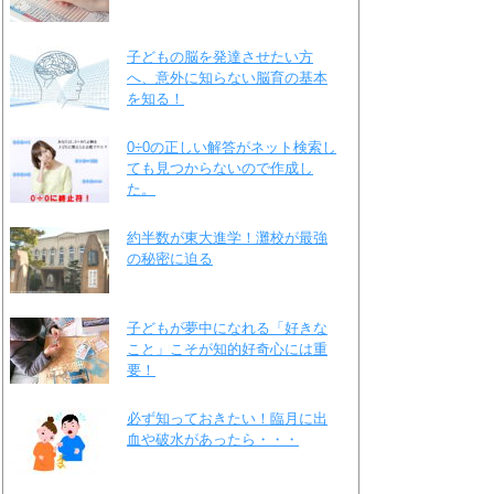
子どもの脳を発達させたい方
へ、意外に知らない脳育の基本
を知る！
0÷0の正しい解答がネット検索し
ても見つからないので作成し
た。
約半数が東大進学！灘校が最強
の秘密に迫る
子どもが夢中になれる「好きな
こと」こそが知的好奇心には重
要！
必ず知っておきたい！臨月に出
血や破水があったら・・・