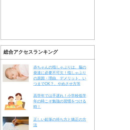
総合アクセスランキング
赤ちゃんの指しゃぶりは、脳の
発達に必要不可欠！指しゃぶり
の原因・理由、デメリット、い
つまでOK？、やめさせ方等
高学年では手遅れ！小学校低学
年の時こそ勉強の習慣をつける
時！
正しい鉛筆の持ち方と矯正の方
法