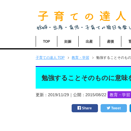
TOP
妊娠
出産
産後
子育ての達人
TOP
教育・学習
勉強することそのも
勉強することそのものに意味
更新：
2019/11/29
｜公開：
2015/08/22
教育・学習
Share
Tweet