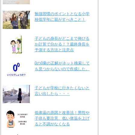
勉強習慣のポイントとなる小学
校低学年に親がすべきこと！
子どもの身長がどこまで伸びる
か計算で分かる！？最終身長を
予測する方法と注意点
0の0乗の正解がネット検索して
も見つからないので作成した。
子どもが学校に行きたくないと
言い出したら・・・
低体温の原因と改善法！男性や
子供も要注意、低い体温を上げ
ると不調がなくなる