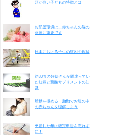
頭が良い子どもの特徴とは
お部屋環境は、赤ちゃんの脳の
発達に重要です
日本における子供の貧困の現状
約80％の妊婦さんが間違ってい
た妊娠と葉酸サプリメントの知
識
胎動を極める！胎動でお腹の中
の赤ちゃんを理解しよう
出産した年は確定申告を忘れず
に！