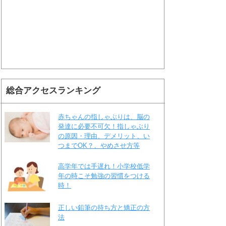
総合アクセスランキング
赤ちゃんの指しゃぶりは、脳の
発達に必要不可欠！指しゃぶり
の原因・理由、デメリット、い
つまでOK？、やめさせ方等
高学年では手遅れ！小学校低学
年の時こそ勉強の習慣をつける
時！
正しい鉛筆の持ち方と矯正の方
法