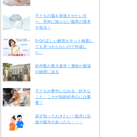
子どもの脳を発達させたい方
へ、意外に知らない脳育の基本
を知る！
0÷0の正しい解答がネット検索し
ても見つからないので作成し
た。
約半数が東大進学！灘校が最強
の秘密に迫る
子どもが夢中になれる「好きな
こと」こそが知的好奇心には重
要！
必ず知っておきたい！臨月に出
血や破水があったら・・・