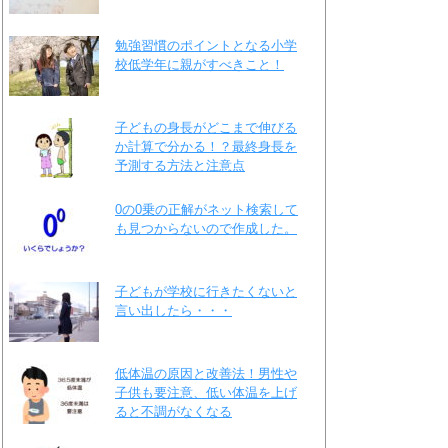
勉強習慣のポイントとなる小学
校低学年に親がすべきこと！
子どもの身長がどこまで伸びる
か計算で分かる！？最終身長を
予測する方法と注意点
0の0乗の正解がネット検索して
も見つからないので作成した。
子どもが学校に行きたくないと
言い出したら・・・
低体温の原因と改善法！男性や
子供も要注意、低い体温を上げ
ると不調がなくなる