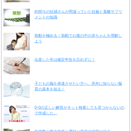
約80％の妊婦さんが間違っていた妊娠と葉酸サプリ
メントの知識
胎動を極める！胎動でお腹の中の赤ちゃんを理解し
よう
出産した年は確定申告を忘れずに！
子どもの脳を発達させたい方へ、意外に知らない脳
育の基本を知る！
0÷0の正しい解答がネット検索しても見つからないの
で作成した。