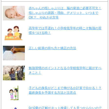
赤ちゃんの指しゃぶりは、脳の発達に必要不可欠！
指しゃぶりの原因・理由、デメリット、いつまで
OK？、やめさせ方等
高学年では手遅れ！小学校低学年の時こそ勉強の習
慣をつける時！
正しい鉛筆の持ち方と矯正の方法
勉強習慣のポイントとなる小学校低学年に親がすべ
きこと！
子どもの身長がどこまで伸びるか計算で分かる！？
最終身長を予測する方法と注意点
0の0乗の正解がネット検索しても見つからないので