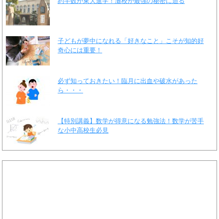
約半数が東大進学！灘校が最強の秘密に迫る
子どもが夢中になれる「好きなこと」こそが知的好
奇心には重要！
必ず知っておきたい！臨月に出血や破水があった
ら・・・
【特別講義】数学が得意になる勉強法！数学が苦手
な小中高校生必見