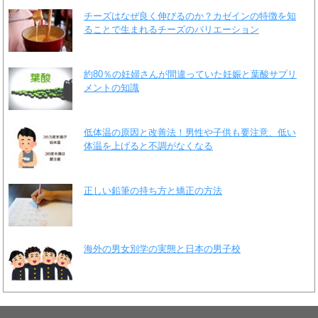
チーズはなぜ良く伸びるのか？カゼインの特徴を知
ることで生まれるチーズのバリエーション
約80％の妊婦さんが間違っていた妊娠と葉酸サプリ
メントの知識
低体温の原因と改善法！男性や子供も要注意、低い
体温を上げると不調がなくなる
正しい鉛筆の持ち方と矯正の方法
海外の男女別学の実態と日本の男子校