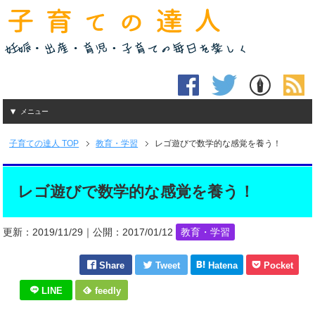
メニュー
子育ての達人
TOP
教育・学習
レゴ遊びで数学的な感覚を養う！
レゴ遊びで数学的な感覚を養う！
更新：
2019/11/29
｜公開：
2017/01/12
教育・学習
Share
Tweet
Hatena
Pocket
LINE
feedly