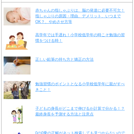
赤ちゃんの指しゃぶりは、脳の発達に必要不可欠！
指しゃぶりの原因・理由、デメリット、いつまで
OK？、やめさせ方等
高学年では手遅れ！小学校低学年の時こそ勉強の習
慣をつける時！
正しい鉛筆の持ち方と矯正の方法
勉強習慣のポイントとなる小学校低学年に親がすべ
きこと！
子どもの身長がどこまで伸びるか計算で分かる！？
最終身長を予測する方法と注意点
0の0乗の正解がネット検索しても見つからないので