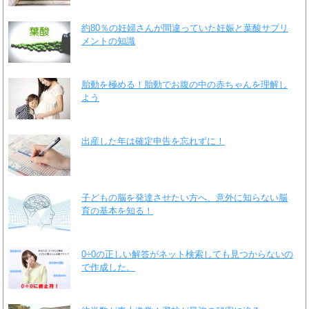
約80％の妊婦さんが間違っていた妊娠と葉酸サプリ
メントの知識
胎動を極める！胎動でお腹の中の赤ちゃんを理解し
よう
出産した年は確定申告を忘れずに！
子どもの脳を発達させたい方へ、意外に知らない脳
育の基本を知る！
0÷0の正しい解答がネット検索しても見つからないの
で作成した。