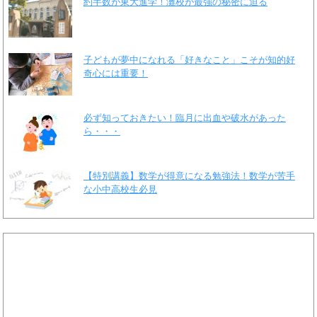
約半数が東大進学！灘校が最強の秘密に迫る
子どもが夢中になれる「好きなこと」こそが知的好
奇心には重要！
必ず知っておきたい！臨月に出血や破水があった
ら・・・
【特別講義】数学が得意になる勉強法！数学が苦手
な小中高校生必見