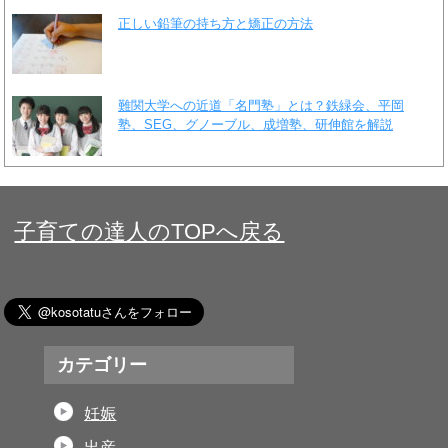
正しい鉛筆の持ち方と矯正の方法
難関大学への近道「名門塾」とは？鉄緑会、平岡
塾、SEG、グノーブル、成増塾、研伸館を解説
子育ての達人のTOPへ戻る
カテゴリー
妊娠
出産