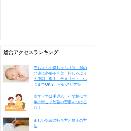
総合アクセスランキング
赤ちゃんの指しゃぶりは、脳の
発達に必要不可欠！指しゃぶり
の原因・理由、デメリット、い
つまでOK？、やめさせ方等
高学年では手遅れ！小学校低学
年の時こそ勉強の習慣をつける
時！
正しい鉛筆の持ち方と矯正の方
法