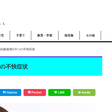
育児
子育て
教育・学習
格言集
その他
妊娠後期の5つの不快症状
つの不快症状
Hatena
Pocket
LINE
feedly