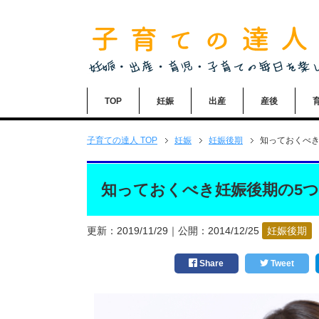
TOP
妊娠
出産
産後
子育ての達人
TOP
妊娠
妊娠後期
知っておくべき
知っておくべき妊娠後期の5
更新：
2019/11/29
｜公開：
2014/12/25
妊娠後期
Share
Tweet