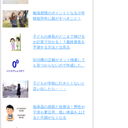
勉強習慣のポイントとなる小学
校低学年に親がすべきこと！
子どもの身長がどこまで伸びる
か計算で分かる！？最終身長を
予測する方法と注意点
0の0乗の正解がネット検索して
も見つからないので作成した。
子どもが学校に行きたくないと
言い出したら・・・
低体温の原因と改善法！男性や
子供も要注意、低い体温を上げ
ると不調がなくなる