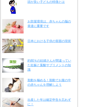
頭が良い子どもの特徴とは
お部屋環境は、赤ちゃんの脳の
発達に重要です
日本における子供の貧困の現状
約80％の妊婦さんが間違ってい
た妊娠と葉酸サプリメントの知
識
胎動を極める！胎動でお腹の中
の赤ちゃんを理解しよう
出産した年は確定申告を忘れず
に！