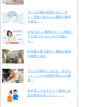
子どもの脳を発達させたい方
へ、意外に知らない脳育の基本
を知る！
0÷0の正しい解答がネット検索し
ても見つからないので作成し
た。
約半数が東大進学！灘校が最強
の秘密に迫る
子どもが夢中になれる「好きな
こと」こそが知的好奇心には重
要！
必ず知っておきたい！臨月に出
血や破水があったら・・・