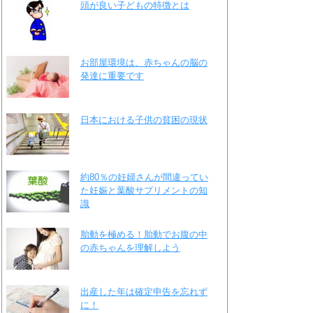
頭が良い子どもの特徴とは
お部屋環境は、赤ちゃんの脳の
発達に重要です
日本における子供の貧困の現状
約80％の妊婦さんが間違ってい
た妊娠と葉酸サプリメントの知
識
胎動を極める！胎動でお腹の中
の赤ちゃんを理解しよう
出産した年は確定申告を忘れず
に！