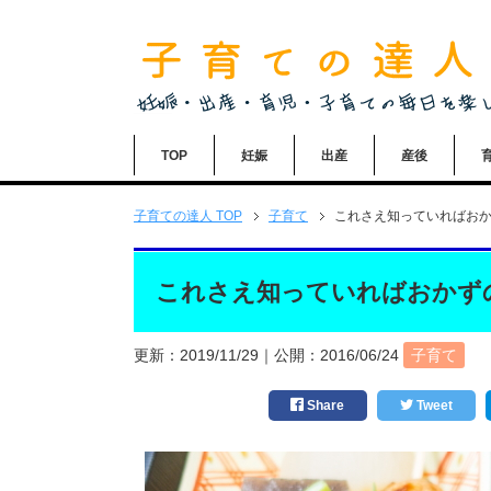
TOP
妊娠
出産
産後
子育ての達人
TOP
子育て
これさえ知っていればお
これさえ知っていればおかず
更新：
2019/11/29
｜公開：
2016/06/24
子育て
Share
Tweet