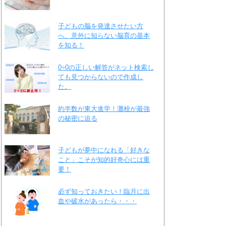
子どもの脳を発達させたい方
へ、意外に知らない脳育の基本
を知る！
0÷0の正しい解答がネット検索し
ても見つからないので作成し
た。
約半数が東大進学！灘校が最強
の秘密に迫る
子どもが夢中になれる「好きな
こと」こそが知的好奇心には重
要！
必ず知っておきたい！臨月に出
血や破水があったら・・・