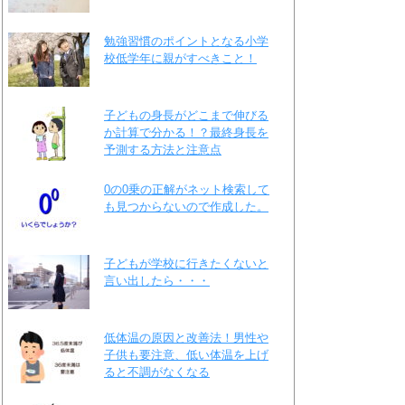
勉強習慣のポイントとなる小学
校低学年に親がすべきこと！
子どもの身長がどこまで伸びる
か計算で分かる！？最終身長を
予測する方法と注意点
0の0乗の正解がネット検索して
も見つからないので作成した。
子どもが学校に行きたくないと
言い出したら・・・
低体温の原因と改善法！男性や
子供も要注意、低い体温を上げ
ると不調がなくなる