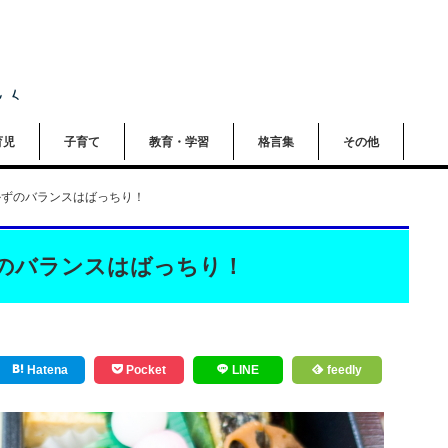
育児
子育て
教育・学習
格言集
その他
かずのバランスはばっちり！
のバランスはばっちり！
Hatena
Pocket
LINE
feedly