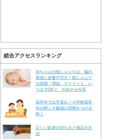
総合アクセスランキング
赤ちゃんの指しゃぶりは、脳の
発達に必要不可欠！指しゃぶり
の原因・理由、デメリット、い
つまでOK？、やめさせ方等
高学年では手遅れ！小学校低学
年の時こそ勉強の習慣をつける
時！
正しい鉛筆の持ち方と矯正の方
法