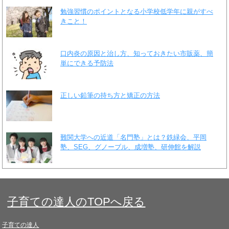
勉強習慣のポイントとなる小学校低学年に親がすべ
きこと！
口内炎の原因と治し方、知っておきたい市販薬、簡
単にできる予防法
正しい鉛筆の持ち方と矯正の方法
難関大学への近道「名門塾」とは？鉄緑会、平岡
塾、SEG、グノーブル、成増塾、研伸館を解説
子育ての達人のTOPへ戻る
子育ての達人