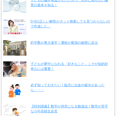
子どもの脳を発達させたい方へ、意外に知らない脳
育の基本を知る！
0÷0の正しい解答がネット検索しても見つからないの
で作成した。
約半数が東大進学！灘校が最強の秘密に迫る
子どもが夢中になれる「好きなこと」こそが知的好
奇心には重要！
必ず知っておきたい！臨月に出血や破水があった
ら・・・
【特別講義】数学が得意になる勉強法！数学が苦手
な小中高校生必見