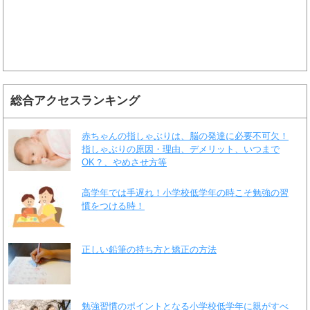
総合アクセスランキング
赤ちゃんの指しゃぶりは、脳の発達に必要不可欠！
指しゃぶりの原因・理由、デメリット、いつまで
OK？、やめさせ方等
高学年では手遅れ！小学校低学年の時こそ勉強の習
慣をつける時！
正しい鉛筆の持ち方と矯正の方法
勉強習慣のポイントとなる小学校低学年に親がすべ