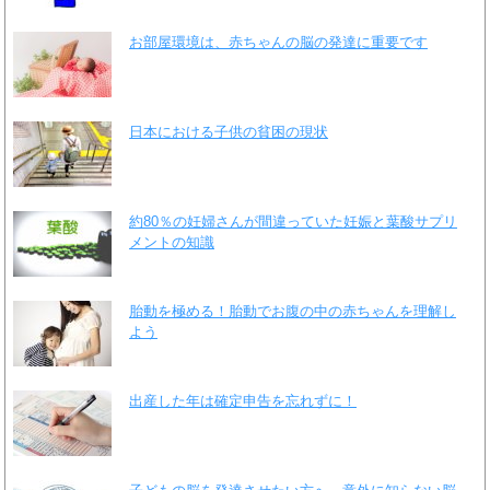
お部屋環境は、赤ちゃんの脳の発達に重要です
日本における子供の貧困の現状
約80％の妊婦さんが間違っていた妊娠と葉酸サプリ
メントの知識
胎動を極める！胎動でお腹の中の赤ちゃんを理解し
よう
出産した年は確定申告を忘れずに！