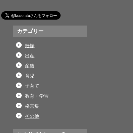
カテゴリー
妊娠
出産
産後
育児
子育て
教育・学習
格言集
その他