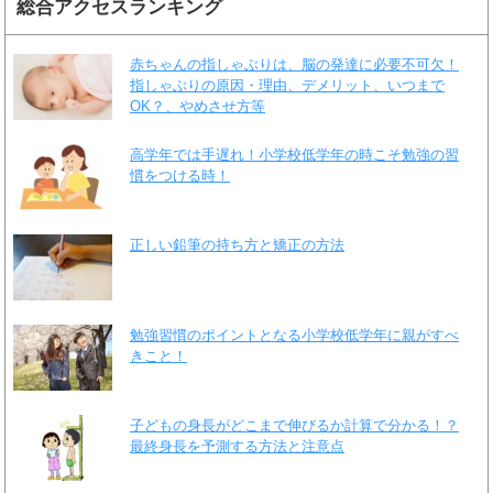
総合アクセスランキング
赤ちゃんの指しゃぶりは、脳の発達に必要不可欠！
指しゃぶりの原因・理由、デメリット、いつまで
OK？、やめさせ方等
高学年では手遅れ！小学校低学年の時こそ勉強の習
慣をつける時！
正しい鉛筆の持ち方と矯正の方法
勉強習慣のポイントとなる小学校低学年に親がすべ
きこと！
子どもの身長がどこまで伸びるか計算で分かる！？
最終身長を予測する方法と注意点