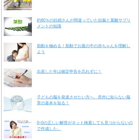
約80％の妊婦さんが間違っていた妊娠と葉酸サプリ
メントの知識
胎動を極める！胎動でお腹の中の赤ちゃんを理解し
よう
出産した年は確定申告を忘れずに！
子どもの脳を発達させたい方へ、意外に知らない脳
育の基本を知る！
0÷0の正しい解答がネット検索しても見つからないの
で作成した。