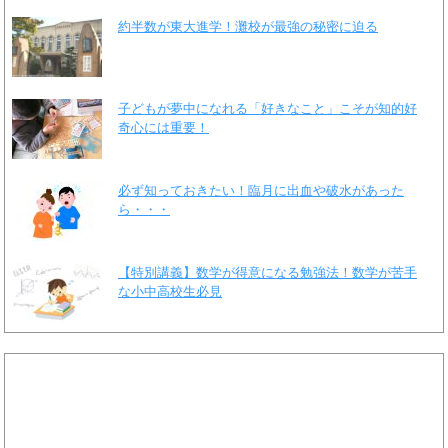
約半数が東大進学！灘校が最強の秘密に迫る
子どもが夢中になれる「好きなこと」こそが知的好
奇心には重要！
必ず知っておきたい！臨月に出血や破水があった
ら・・・
【特別講義】数学が得意になる勉強法！数学が苦手
な小中高校生必見