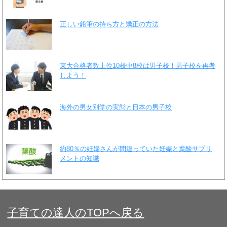
正しい鉛筆の持ち方と矯正の方法
東大合格者数上位10校中8校は男子校！男子校を再考
しよう！
海外の男女別学の実態と日本の男子校
約80％の妊婦さんが間違っていた妊娠と葉酸サプリ
メントの知識
子育ての達人のTOPへ戻る