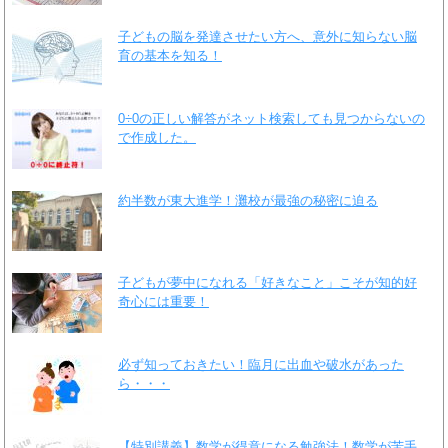
子どもの脳を発達させたい方へ、意外に知らない脳
育の基本を知る！
0÷0の正しい解答がネット検索しても見つからないの
で作成した。
約半数が東大進学！灘校が最強の秘密に迫る
子どもが夢中になれる「好きなこと」こそが知的好
奇心には重要！
必ず知っておきたい！臨月に出血や破水があった
ら・・・
【特別講義】数学が得意になる勉強法！数学が苦手