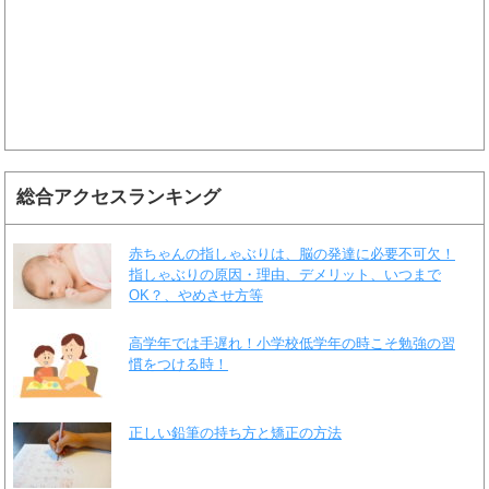
総合アクセスランキング
赤ちゃんの指しゃぶりは、脳の発達に必要不可欠！
指しゃぶりの原因・理由、デメリット、いつまで
OK？、やめさせ方等
高学年では手遅れ！小学校低学年の時こそ勉強の習
慣をつける時！
正しい鉛筆の持ち方と矯正の方法