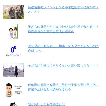
勉強習慣のポイントとなる小学校低学年に親がすべ
きこと！
子どもの身長がどこまで伸びるか計算で分かる！？
最終身長を予測する方法と注意点
0の0乗の正解がネット検索しても見つからないので
作成した。
子どもが学校に行きたくないと言い出したら・・・
低体温の原因と改善法！男性や子供も要注意、低い
体温を上げると不調がなくなる
頭が良い子どもの特徴とは