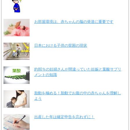
お部屋環境は、赤ちゃんの脳の発達に重要です
日本における子供の貧困の現状
約80％の妊婦さんが間違っていた妊娠と葉酸サプリ
メントの知識
胎動を極める！胎動でお腹の中の赤ちゃんを理解し
よう
出産した年は確定申告を忘れずに！